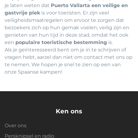
je laten weten dat
Puerto Vallarta een veilige en
gastvrije plek
is voor toeristen. Er zijn veel
veiligheidsmaatregelen om ervoor te zorgen dat
bezoekers zich op hun gemak voelen, veilig zijn en
genieten van hun tijd in deze stad, omdat het ook
een
populaire toeristische bestemming
is.
Als je geïnteresseerd bent om je in te schrijven of
vragen hebt, aarzel dan niet om contact met ons op
te nemen. We hopen je snel te zien op een van
onze Spaanse kampen!
Ken ons
Over ons
Persknipsel en radio