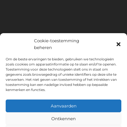
Cookie-toestemming
beheren
INSTITUTO HISPANICO DE MURCIA, SOCIEDAD LIMITADA is de
Om de beste ervaringen te bieden, gebruiken we technologieën
zoals cookies om apparaatinformatie op te slaan en/of te openen.
begunstigde van het Europees Fonds voor Regionale Ontwikkeling,
Toestemming voor deze technologieën stelt ons in staat om
dat tot doel heeft het gebruik en de kwaliteit van informatie- en
gegevens zoals browsegedrag of unieke identifiers op deze site te
communicatietechnologieën en hun toegankelijkheid te ontwikkelen,
verwerken. Het niet geven van toestemming of het intrekken van
en dankzij welke het de volgende oplossingen heeft
toestemming kan een nadelige invloed hebben op bepaalde
geïmplementeerd: online aanwezigheid via zijn Website. De huidige
kenmerken en functies.
maatregel vond plaats in 2020. Daartoe werd het ondersteund door
het TIC Cámaras-programma, door Cámara uit Murcia.
Aanvaarden
Ontkennen
Wettelijke waarschuwing
Privacybeleid