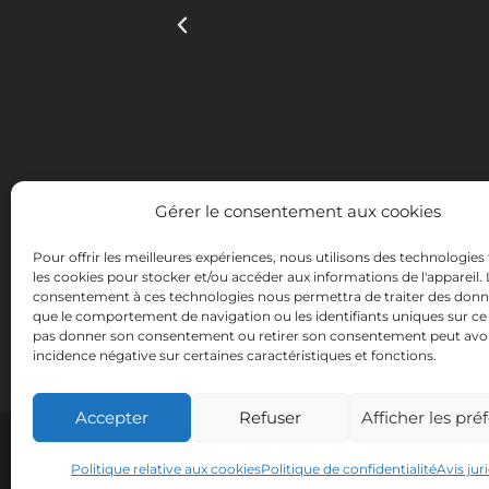
Gérer le consentement aux cookies
Pour offrir les meilleures expériences, nous utilisons des technologies 
les cookies pour stocker et/ou accéder aux informations de l'appareil. 
consentement à ces technologies nous permettra de traiter des donné
INSTITUTO HISPANICO DE MURCIA, SOCIEDAD LIMITA
que le comportement de navigation ou les identifiants uniques sur ce 
qualité des technologies de l'information et de la 
pas donner son consentement ou retirer son consentement peut avo
Site Internet. La présente mesu
incidence négative sur certaines caractéristiques et fonctions.
Accepter
Refuser
Afficher les pré
Avis juridique
Politique relative aux cookies
Politique de confidentialité
Avis jur