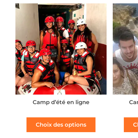
récent
au
plus
ancien
Camp d’été en ligne
Ca
Choix des options
C