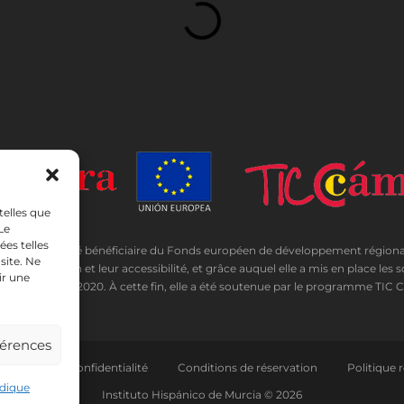
telles que
Le
es telles
DA a été bénéficiaire du Fonds européen de développement régional dont l
site. Ne
communication et leur accessibilité, et grâce auquel elle a mis en place les s
ir une
re a eu lieu en 2020. À cette fin, elle a été soutenue par le programme TI
férences
Politique de confidentialité
Conditions de réservation
Politique 
idique
Instituto Hispánico de Murcia © 2026