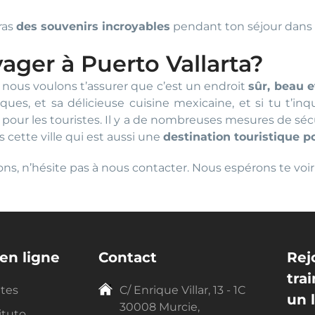
ras
des souvenirs incroyables
pendant ton séjour dans
yager à Puerto Vallarta?
, nous voulons t’assurer que c’est un endroit
sûr, beau e
ques, et sa délicieuse cuisine mexicaine, et si tu t’in
 pour les touristes. Il y a de nombreuses mesures de sécu
s cette ville qui est aussi une
destination touristique p
stions, n’hésite pas à nous contacter. Nous espérons te v
en ligne
Contact
Rej
tra
ntes
C/ Enrique Villar, 13 - 1C
un 
30008 Murcie,
ituto