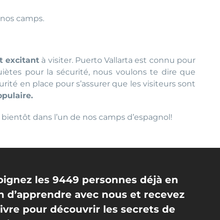
 nos camps.
t excitant
à visiter. Puerto Vallarta est connu pour
quiètes pour la sécurité, nous voulons te dire que
rité en place pour s’assurer que les visiteurs sont
opulaire.
oir bientôt dans l’un de nos camps d’espagnol!
oignez les 9449 personnes déjà en
in d’apprendre avec nous et recevez
livre pour découvrir les secrets de