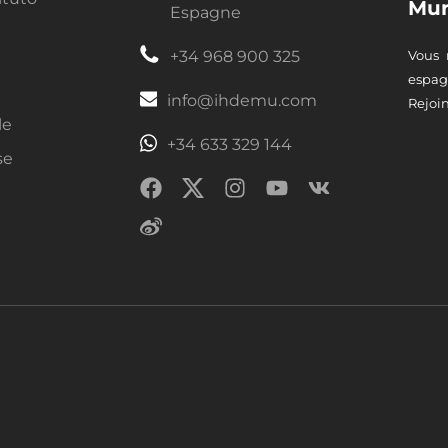
Mur
Espagne
+34 968 900 325
Vous 
espag
info@ihdemu.com
Rejoin
le
+34 633 329 144
se