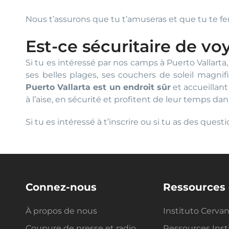
Nous t’assurons que tu t’amuseras et que tu te fe
Est-ce sécuritaire de vo
Si tu es intéressé par nos camps à Puerto Vallarta
ses belles plages, ses couchers de soleil magnifi
Puerto Vallarta est un endroit sûr
et accueillant
à l’aise, en sécurité et profitent de leur temps dan
Si tu es intéressé à t’inscrire ou si tu as des que
Connez-nous
Ressources 
À propos de nous
Instituto Cerva
Coupure de presse et radio
Ressources Inst