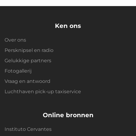
Ken ons
Over ons
Persknipsel en radio
Gelukkige partners
Fotogallerij
Vraag en antwoord
Luchthaven pick-up taxiservice
Online bronnen
Instituto Cervantes