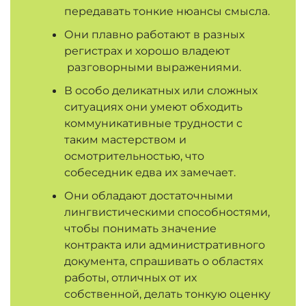
передавать тонкие нюансы смысла.
Они плавно работают в разных
регистрах и хорошо владеют
разговорными выражениями.
В особо деликатных или сложных
ситуациях они умеют обходить
коммуникативные трудности с
таким мастерством и
осмотрительностью, что
собеседник едва их замечает.
Они обладают достаточными
лингвистическими способностями,
чтобы понимать значение
контракта или административного
документа, спрашивать о областях
работы, отличных от их
собственной, делать тонкую оценку