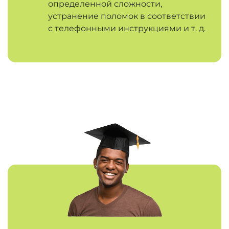
определенной сложности,
устранение поломок в соответствии
с телефонными инструкциями и т. д.