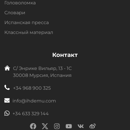
Головоломка
Словари
Испанская пресса
Классный материал
Контакт
C/ Энрике Вильяр, 13 - 1C
30008 Мурсия, Испания
+34 968 900 325
info@ihdemu.com
+34 633 329 144