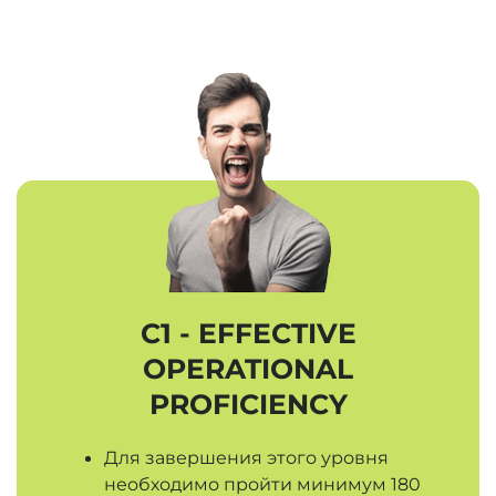
C1 - EFFECTIVE
OPERATIONAL
PROFICIENCY
Для завершения этого уровня
необходимо пройти минимум 180