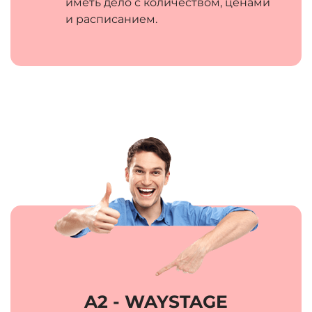
иметь дело с количеством, ценами
и расписанием.
A2 - WAYSTAGE