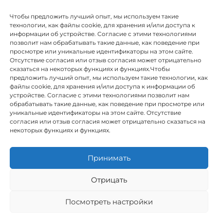
Чтобы предложить лучший опыт, мы используем такие
технологии, как файлы cookie, для хранения и/или доступа к
информации об устройстве. Согласие с этими технологиями
позволит нам обрабатывать такие данные, как поведение при
просмотре или уникальные идентификаторы на этом сайте.
Отсутствие согласия или отзыв согласия может отрицательно
сказаться на некоторых функциях и функциях.Чтобы
предложить лучший опыт, мы используем такие технологии, как
INSTITUTO HISPANICO DE MURCIA, SOCIEDAD LIMITADA был
файлы cookie, для хранения и/или доступа к информации об
бенефициаром Европейского фонда регионального развития,
устройстве. Согласие с этими технологиями позволит нам
целью которого является развитие использования и качества
обрабатывать такие данные, как поведение при просмотре или
информационных и коммуникационных технологий и их
уникальные идентификаторы на этом сайте. Отсутствие
доступности, и благодаря которому он внедрил следующие
согласия или отзыв согласия может отрицательно сказаться на
решения: присутствие в Интернете через его Веб-сайт.
некоторых функциях и функциях.
Настоящая мера состоялась в 2020 году. С этой целью она была
поддержана Программой TIC Cámaras, Камарой Мурсии.
Принимать
Отрицать
Юридическое предупреждение
Посмотреть настройки
Политика конфиденциальности
Условия бронирования
Политика использования файлов cookie