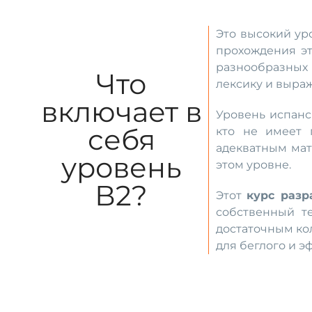
Это высокий ур
прохождения эт
разнообразных к
Что
лексику и выра
включает в
Уровень испанс
себя
кто не имеет 
адекватным мат
уровень
этом уровне.
В2?
Этот
курс разр
собственный те
достаточным ко
для беглого и 