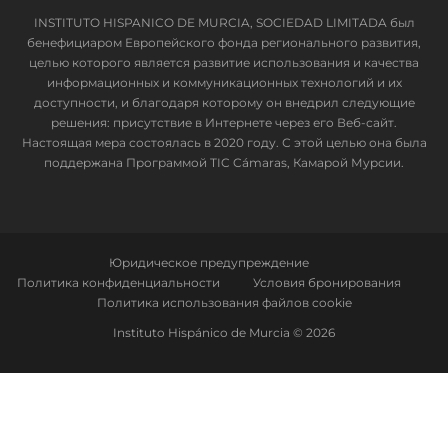
INSTITUTO HISPANICO DE MURCIA, SOCIEDAD LIMITADA был
бенефициаром Европейского фонда регионального развития,
целью которого является развитие использования и качества
информационных и коммуникационных технологий и их
доступности, и благодаря которому он внедрил следующие
решения: присутствие в Интернете через его Веб-сайт.
Настоящая мера состоялась в 2020 году. С этой целью она была
поддержана Программой TIC Cámaras, Камарой Мурсии.
Юридическое предупреждение
Политика конфиденциальности
Условия бронирования
Политика использования файлов cookie
Instituto Hispánico de Murcia © 2026