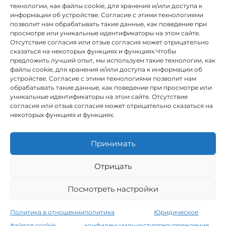
технологии, как файлы cookie, для хранения и/или доступа к
информации об устройстве. Согласие с этими технологиями
позволит нам обрабатывать такие данные, как поведение при
просмотре или уникальные идентификаторы на этом сайте.
Отсутствие согласия или отзыв согласия может отрицательно
сказаться на некоторых функциях и функциях.Чтобы
предложить лучший опыт, мы используем такие технологии, как
INSTITUTO HISPANICO DE MURCIA, SOCIEDAD LIMITADA был
файлы cookie, для хранения и/или доступа к информации об
бенефициаром Европейского фонда регионального развития,
устройстве. Согласие с этими технологиями позволит нам
целью которого является развитие использования и качества
обрабатывать такие данные, как поведение при просмотре или
информационных и коммуникационных технологий и их
уникальные идентификаторы на этом сайте. Отсутствие
доступности, и благодаря которому он внедрил следующие
согласия или отзыв согласия может отрицательно сказаться на
решения: присутствие в Интернете через его Веб-сайт.
некоторых функциях и функциях.
Настоящая мера состоялась в 2020 году. С этой целью она была
поддержана Программой TIC Cámaras, Камарой Мурсии.
Принимать
Отрицать
Юридическое предупреждение
Посмотреть настройки
Политика конфиденциальности
Условия бронирования
Политика использования файлов cookie
Политика в отношении
политика
Юридическое
Instituto Hispánico de Murcia © 2026
файлов cookie
конфиденциальности
предупреждение