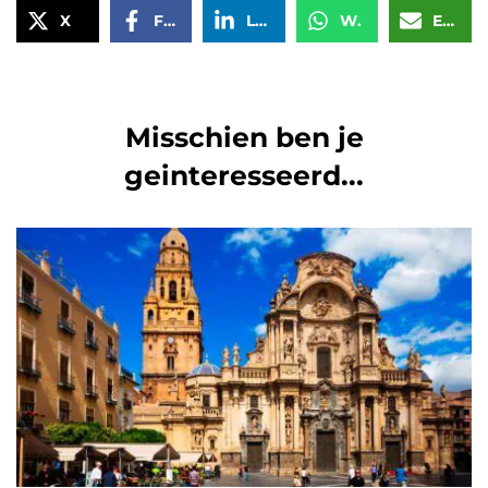
X
Facebook
LinkedIn
WhatsApp
Email
Misschien ben je
geinteresseerd...