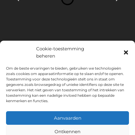
Cookie-toestemming
beheren
INSTITUTO HISPANICO DE MURCIA, SOCIEDAD LIMITADA is de
Om de beste ervaringen te bieden, gebruiken we technologieën
zoals cookies om apparaatinformatie op te slaan en/of te openen.
begunstigde van het Europees Fonds voor Regionale Ontwikkeling,
Toestemming voor deze technologieën stelt ons in staat om
dat tot doel heeft het gebruik en de kwaliteit van informatie- en
gegevens zoals browsegedrag of unieke identifiers op deze site te
communicatietechnologieën en hun toegankelijkheid te ontwikkelen,
verwerken. Het niet geven van toestemming of het intrekken van
en dankzij welke het de volgende oplossingen heeft
toestemming kan een nadelige invloed hebben op bepaalde
geïmplementeerd: online aanwezigheid via zijn Website. De huidige
kenmerken en functies.
maatregel vond plaats in 2020. Daartoe werd het ondersteund door
het TIC Cámaras-programma, door Cámara uit Murcia.
Aanvaarden
Ontkennen