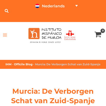
Nederlands
ONLINE TESTEN
PRIJSCALCULATOR
IHM
-
Officile Blog
-
Murcia: De Verborgen Schat van Zuid-Spanje
Murcia: De Verborgen
Schat van Zuid-Spanje