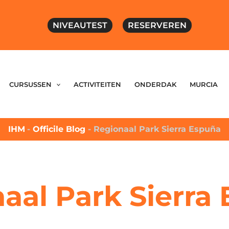
NIVEAUTEST
RESERVEREN
CURSUSSEN
ACTIVITEITEN
ONDERDAK
MURCIA
IHM
-
Officile Blog
-
Regionaal Park Sierra Espuña
aal Park Sierra