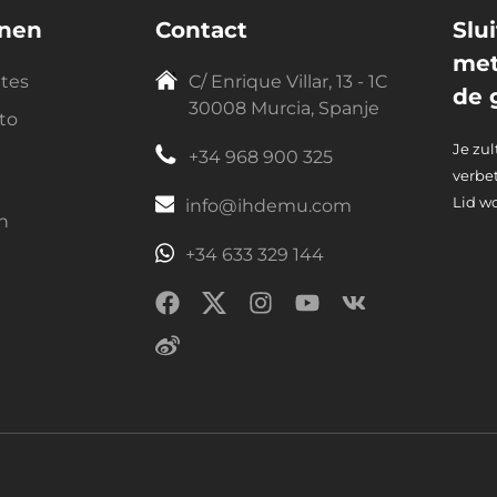
nnen
Contact
Slu
met
ntes
C/ Enrique Villar, 13 - 1C
de 
30008 Murcia, Spanje
to
Je zu
+34 968 900 325
verbe
Lid wo
info@ihdemu.com
n
+34 633 329 144