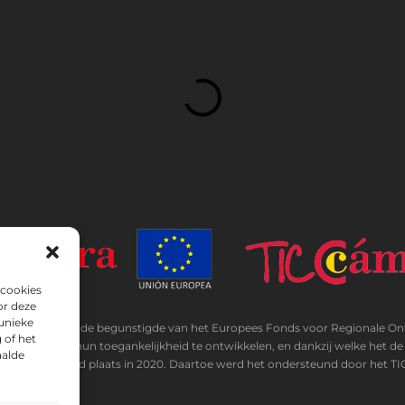
 cookies
or deze
unieke
MITADA is de begunstigde van het Europees Fonds voor Regionale Ontwikk
 of het
nologieën en hun toegankelijkheid te ontwikkelen, en dankzij welke het 
aalde
ge maatregel vond plaats in 2020. Daartoe werd het ondersteund door het