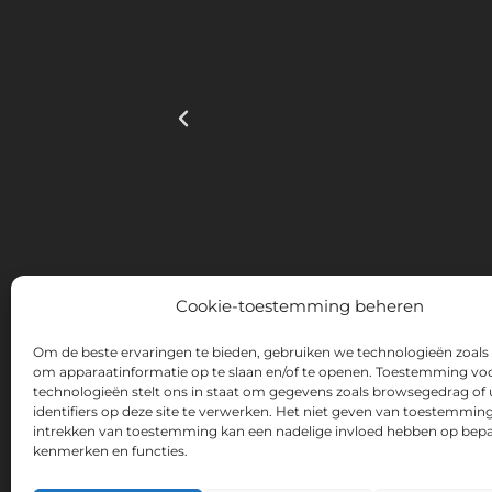
Cookie-toestemming beheren
Om de beste ervaringen te bieden, gebruiken we technologieën zoals
om apparaatinformatie op te slaan en/of te openen. Toestemming vo
technologieën stelt ons in staat om gegevens zoals browsegedrag of 
INSTITUTO HISPANICO DE MURCIA, SOCIEDAD LI
identifiers op deze site te verwerken. Het niet geven van toestemming
kwaliteit van informatie- en communicatietech
intrekken van toestemming kan een nadelige invloed hebben op bep
online aanwezigheid via zijn Website. De huidi
kenmerken en functies.