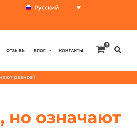
Русский
ТЕСТ ОНЛАЙН
КАЛЬКУЛЯТОР ЦЕН
OТЗЫВЫ
БЛОГ
КОНТАКТЫ
ачают разное?
, но означают