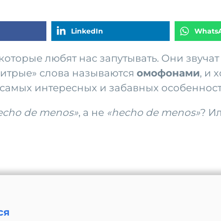
LinkedIn
Whats
 которые любят нас запутывать. Они звуча
хитрые» слова называются
омофонами
, и
 самых интересных и забавных особенност
echo de menos»
, а не
«hecho de menos»
? И
ся