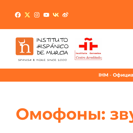
IHM
-
Официа
Омофоны: зву