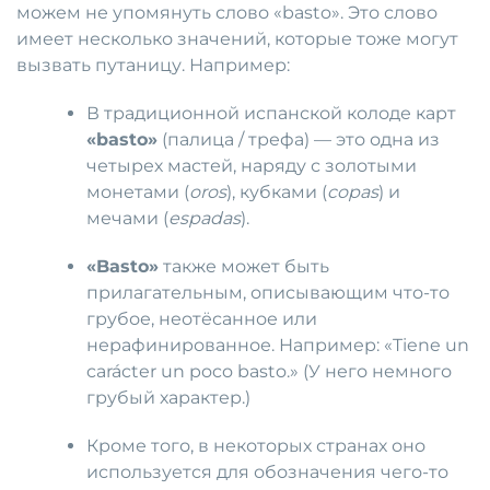
можем не упомянуть слово «basto». Это слово
имеет несколько значений, которые тоже могут
вызвать путаницу. Например:
В традиционной испанской колоде карт
«basto»
(палица / трефа) — это одна из
четырех мастей, наряду с золотыми
монетами (
oros
), кубками (
copas
) и
мечами (
espadas
).
«Basto»
также может быть
прилагательным, описывающим что-то
грубое, неотёсанное или
нерафинированное. Например: «Tiene un
carácter un poco basto.» (У него немного
грубый характер.)
Кроме того, в некоторых странах оно
используется для обозначения чего-то