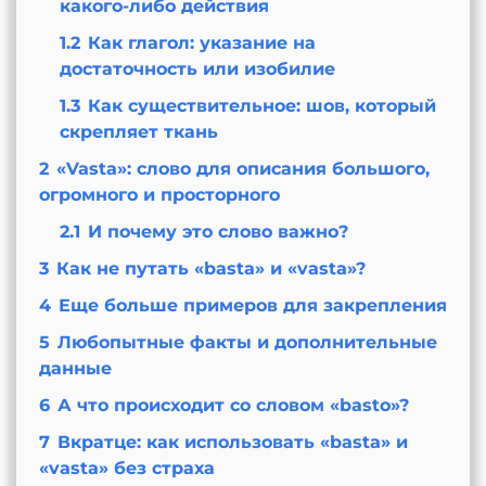
какого-либо действия
1.2
Как глагол: указание на
достаточность или изобилие
1.3
Как существительное: шов, который
скрепляет ткань
2
«Vasta»: слово для описания большого,
огромного и просторного
2.1
И почему это слово важно?
3
Как не путать «basta» и «vasta»?
4
Еще больше примеров для закрепления
5
Любопытные факты и дополнительные
данные
6
А что происходит со словом «basto»?
7
Вкратце: как использовать «basta» и
«vasta» без страха