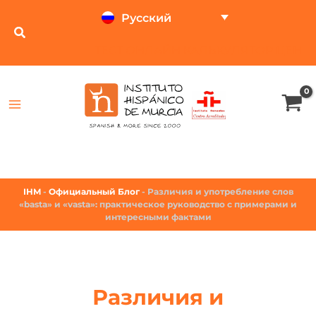
Русский
ТЕСТ ОНЛАЙН
КАЛЬКУЛЯТОР ЦЕН
IHM
-
Официальный Блог
-
Различия и употребление слов
«basta» и «vasta»: практическое руководство с примерами и
интересными фактами
Различия и