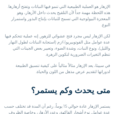
الإزهار هو العملية الطبيعية التي تنمو فيها النباتات وتفتح أزهارها.
هذه اللحظة مهمة جداً لأن التلقيح يحدث داخل الأزهار، وهو
المعجزة البيولوجية التي تسمح للنباتات بإنتاج البذور واستمرار
النوع.
لكن الإزهار ليس مجرد فتح عشوائي للزهور. إنه عملية تتحكم فيها
عدة عوامل مثل الفوتوبيريو디زم (استجابة النباتات لطول النهار
والليل)، ونوع النبات، وشدة الضوء، وتعبير بعض الجينات التي
تنظم التغيرات الضرورية لتكوين الزهرة.
في سييثا، يعد الإزهار مثالاً مثالياً على كيفية تنسيق الطبيعة
لدوراتها لتقديم عرض مذهل من اللون والحياة.
متى يحدث وكم يستمر؟
يستمر الإزهار عادة حوالي 15 يوماً، رغم أن المدة قد تختلف حسب
عدة عوامل. نوع أشجار الفاكهة، وعدد الأزهار، وخاصة الظروف