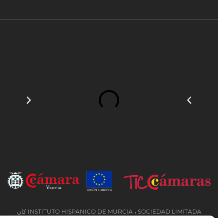
INSTITUTO HISPANICO DE MURCIA ، SOCIEDAD LIMITADA كان