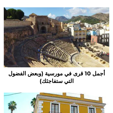
أجمل 10 قرى في مورسية (وبعض الفضول
التي ستفاجئك)