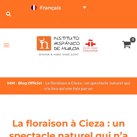
Français
TESTEZ EN LIGNE
CALCULATEUR DE PRIX
IHM
-
Blog Officiel
-
La floraison à Cieza : un spectacle naturel qui
n’a lieu qu’une fois par an
La floraison à Cieza : un
spectacle naturel qui n’a