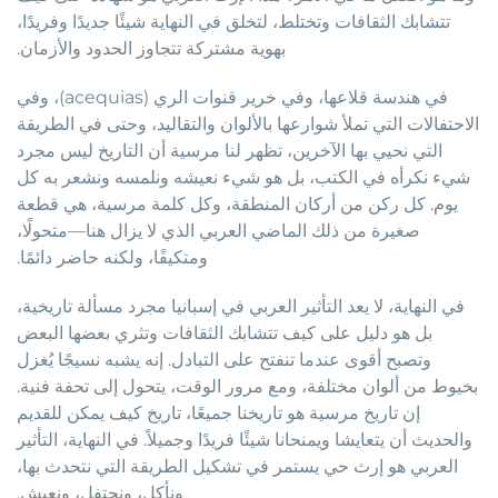
تتشابك الثقافات وتختلط، لتخلق في النهاية شيئًا جديدًا وفريدًا،
بهوية مشتركة تتجاوز الحدود والأزمان.
في هندسة قلاعها، وفي خرير قنوات الري (acequias)، وفي
الاحتفالات التي تملأ شوارعها بالألوان والتقاليد، وحتى في الطريقة
التي نحيي بها الآخرين، تظهر لنا مرسية أن التاريخ ليس مجرد
شيء نكرأه في الكتب، بل هو شيء نعيشه ونلمسه ونشعر به كل
يوم. كل ركن من أركان المنطقة، وكل كلمة مرسية، هي قطعة
صغيرة من ذلك الماضي العربي الذي لا يزال هنا—متحولًا،
ومتكيفًا، ولكنه حاضر دائمًا.
في النهاية، لا يعد التأثير العربي في إسبانيا مجرد مسألة تاريخية،
بل هو دليل على كيف تتشابك الثقافات وتثري بعضها البعض
وتصبح أقوى عندما تنفتح على التبادل. إنه يشبه نسيجًا يُغزل
بخيوط من ألوان مختلفة، ومع مرور الوقت، يتحول إلى تحفة فنية.
إن تاريخ مرسية هو تاريخنا جميعًا، تاريخ كيف يمكن للقديم
والحديث أن يتعايشا ويمنحانا شيئًا فريدًا وجميلاً. في النهاية، التأثير
العربي هو إرث حي يستمر في تشكيل الطريقة التي نتحدث بها،
ونأكل، ونحتفل، ونعيش.