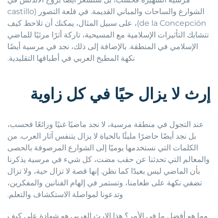
الشوارع والساحات والمباني القديمة. في قلعة التصور (castillo
de la Concepción)، على سبيل المثال، يمكنك أن تلاحظ كيف
تتشابك التأثيرات الإسلامية مع المسيحية، تاركة أثرًا مرئيًا للماضي
الإسلامي في المنطقة. بالإضافة إلى ذلك، نجد في مرسية أيضًا
نكهة المطبخ العربي في أطباقها التقليدية.
إرث لا يزال حيًا في كل زاوية
عند التجول في منطقة مرسية، لا نجد ماضيًا غنيًا ورائعًا فحسب،
بل نجد أيضًا حاضرًا مليئًا بالحياة لا يزال يتنفس آثار العرب. من
الكلمات التي نستخدمها يوميًا إلى الشوارع المرصوفة بالحصى
والمعالم التي تحدثنا عن حقب مضت، كل شيء في مرسية يذكرنا
بأن الماضي ليس بعيدًا كما نظن. إنها قصة لا تزال حية، ولا تزال
تضفي نكهة على طعامنا، وتستمر في إلهام الفنانين والمفكرين،
وتدعونا لمواصلة الاستكشاف والتعلم.
وما هو أفضل ما في الأمر؟ هذا الإرث العربي هو شهادة على كيف