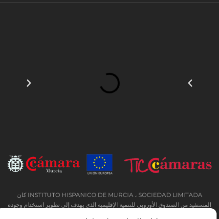
INSTITUTO HISPANICO DE MURCIA ، SOCIEDAD LIMITADA كان
المستفيد من الصندوق الأوروبي للتنمية الإقليمية الذي يهدف إلى تطوير استخدام وجودة
تكنولوجيا المعلومات والاتصالات وإمكانية الوصول إليها ، وبفضل ذلك نفذت الحلول