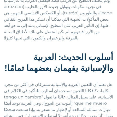
ولم يتخلف المطبخ عن الركب أيضًا. فبفضل العرب، بدأت إسبانيا
في تجربة مكونات وتوابل جديدة. الأرز بالحليب (arroz con
leche)، والطورون (turrón)، أو الكسكس الأندلسي الشهير، هي
بعض المأكولات الشهية التي يمكننا أن نشكر هذا المزيج الثقافي
عليها. إن التأثير العربي على المطبخ الإسباني يمتد إلى ما هو أبعد
من الأرز: فبدونهم لم نكن لنحصل على تلك الأطباق المتبلة
بالقرفة والزعفران والكمون التي نحبها كثيرًا!
أسلوب الحديث: العربية
والإسبانية يفهمان بعضهما تمامًا!
هل تعلم أن اللغتين العربية والإسبانية تشتركان في أكثر من مجرد
الكلمات؟ فكلتا اللغتين تستخدمان أساليب للتأكيد في الكلام. في
الإسبانية، على سبيل المثال، غالبًا ما نقول “tengo un hambre
que me muero” (أموت من الجوع)، وفي العربية توجد أيضًا
عبارات مماثلة للمبالغة أو لإظهار ما نشعر به. وإذا سمعت شخصًا
يقول “أنا متعب جدًا لدرجة أنني لا أستطيع الاستمرار”، فمن الشائع