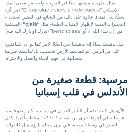
يقال بطريقة مشابهة جدًا في العربية، وله نفس معنى المثل
الإسباني “El que algo quiere, algo le cuesta” (من أراد
شيئًا، بذل ثمنه). علاوة على ذلك، من الشائع في اللغتين استخدام
التعبيرات الدينية لإظهار الأمنيات الطيبة، مثل
“ojalá”
(المشتقة
من “إن شاء الله”)، أو “bendito sea” (تبارك أو بارك الله فيه).
هل يدهشك هذا؟ إنه يدهشنا نحن أيضًا! الأمر كما لو أن الثقافتين،
على مر الزمن، لم تتقاسما الأرض فحسب، بل تقاسمتا طريقة
متشابهة في فهم الحياة والعمل والاحترام.
مرسية: قطعة صغيرة من
الأندلس في قلب إسبانيا
الآن، هل كنت تعلم أن التأثير العربي في مرسية أكثر وضوحًا مما
هو عليه في أجزاء أخرى من إسبانيا؟ إذا كنت محظوظًا بما يكفي
للسير في وسط المدينة، فلن ترى معالم بارزة مثل كاتدرائية
مرسية الشهيرة فحسب، بل ستشعر أيضًا بروح الأندلس في