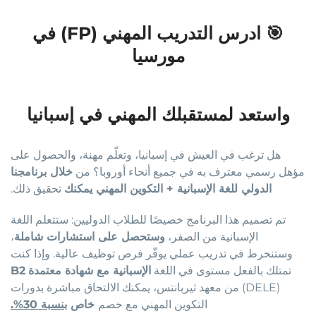
🎯 ادرس التدريب المهني (FP) في
مورسيا
واستعد لمستقبلك المهني في إسبانيا
هل ترغب في العيش في إسبانيا، وتعلّم مهنة، والحصول على
مؤهل رسمي معترف به في جميع أنحاء أوروبا؟ من
خلال برنامجنا
الدولي للغة الإسبانية + التكوين المهني يمكنك
تحقيق ذلك
.
تم تصميم هذا البرنامج خصيصًا للطلاب الدوليين: ستتعلم اللغة
الإسبانية من الصفر،
وستحصل على استشارات شاملة
،
وستنخرط في تدريب عملي يوفّر فرص توظيف عالية. وإذا كنت
تمتلك بالفعل مستوى
في اللغة
الإسبانية مع شهادة معتمدة
B2
(DELE)
من معهد ثيربانتس
، يمكنك الالتحاق مباشرة بدورات
التكوين المهني مع خصم
خاص
بنسبة 30
%.