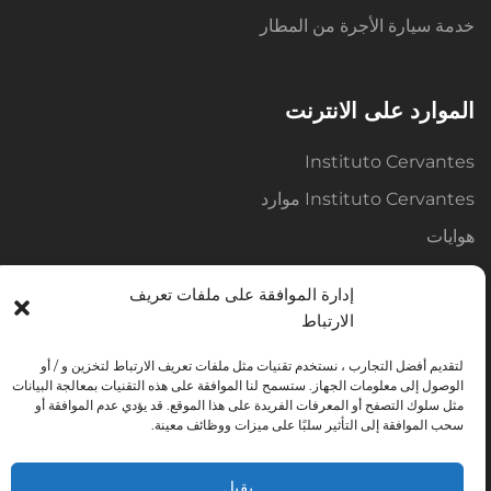
خدمة سيارة الأجرة من المطار
الموارد على الانترنت
Instituto Cervantes
Instituto Cervantes موارد
هوايات
قواميس
إدارة الموافقة على ملفات تعريف
الصحافة الاسبانية
الارتباط
المواد الصفية
لتقديم أفضل التجارب ، نستخدم تقنيات مثل ملفات تعريف الارتباط لتخزين و / أو
الوصول إلى معلومات الجهاز. ستسمح لنا الموافقة على هذه التقنيات بمعالجة البيانات
مثل سلوك التصفح أو المعرفات الفريدة على هذا الموقع. قد يؤدي عدم الموافقة أو
سحب الموافقة إلى التأثير سلبًا على ميزات ووظائف معينة.
اتصل
ج / إنريكي فيلار ، 13 - 1 درجة مئوية
يقبل