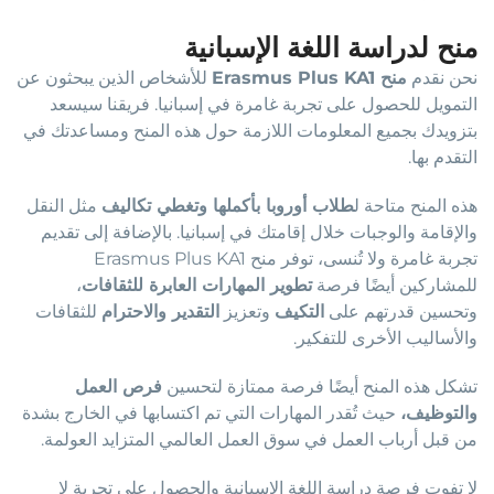
منح لدراسة اللغة الإسبانية
نحن نقدم
منح Erasmus Plus KA1
للأشخاص الذين يبحثون عن
التمويل للحصول على تجربة غامرة في إسبانيا. فريقنا سيسعد
بتزويدك بجميع المعلومات اللازمة حول هذه المنح ومساعدتك في
التقدم بها.
هذه المنح متاحة ل
طلاب أوروبا بأكملها وتغطي تكاليف
مثل النقل
والإقامة والوجبات خلال إقامتك في إسبانيا. بالإضافة إلى تقديم
تجربة غامرة ولا تُنسى، توفر منح Erasmus Plus KA1
للمشاركين أيضًا فرصة
تطوير المهارات العابرة للثقافات
،
وتحسين قدرتهم على
التكيف
وتعزيز
التقدير والاحترام
للثقافات
والأساليب الأخرى للتفكير.
تشكل هذه المنح أيضًا فرصة ممتازة لتحسين
فرص العمل
والتوظيف،
حيث تُقدر المهارات التي تم اكتسابها في الخارج بشدة
من قبل أرباب العمل في سوق العمل العالمي المتزايد العولمة.
لا تفوت فرصة دراسة اللغة الإسبانية والحصول على تجربة لا