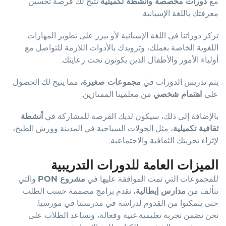
مع
دورات مخصصة وأنشطة تكميلية
تتيح لك فرصة تحسين
معرفتك باللغة الإسبانية.
تركز دوراتنا في اللغة الإسبانية لأو بيرز على تطوير المهارات
اللغوية الخاصة بعملك، وتزويدك بالأدوات اللازمة للتواصل مع
أولياء الأمور والأطفال الذين يكونون تحت رعايتك.
يتم تدريس الدورات في
مجموعات صغيرة،
مما يتيح لك الحصول
على
اهتمام شخصي
من معلمينا الممتازين.
بالإضافة إلى ذلك، سيكون لديك الفرصة للمشاركة في
أنشطة
ثقافية تكميلية
، مثل الجولات السياحية في المدينة وورش الطبخ،
لإثراء تجربتك الثقافية والاجتماعية.
الميزات العامة للدورات التدريبية
للمجموعات التي تمت الموافقة عليها في
مشروع PON
والتي
تتألف من
مدارس إيطالية
، نقدم برامج مصممة حسب الطلب
حتى يتمكنوا من القدوم لدراسة في مدرستنا في مورسيا.
نحن نضمن تجربة تعليمية غنية وفعالة، ونساعد الطلاب على