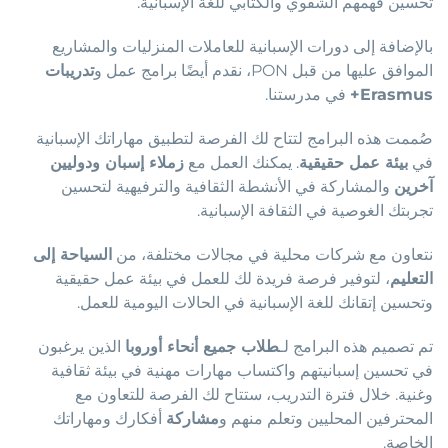
تحسين فهمهم الشفوي والكتابي للغة الإسبانية.
بالإضافة إلى دورات الإسبانية للعاملات المنزليات والمشاريع
الموافق عليها من قبل PON، نقدم أيضًا برامج عمل و
تدريبات
Erasmus+
في مدرستنا.
صُممت هذه البرامج لتتاح لك الفرصة لتطبيق مهاراتك الإسبانية
في
بيئة عمل حقيقية
. يمكنك العمل مع
زملاء إسبان ودوليين
آخرين
والمشاركة في الأنشطة الثقافية والترفيهية لتحسين
تجربتك الغوصية في الثقافة الإسبانية.
نتعاون مع شركات محلية في مجالات مختلفة، من
السياحة إلى
التعليم
، لتوفير فرصة فريدة لك للعمل في بيئة عمل حقيقية
وتحسين إتقانك للغة الإسبانية في الحالات اليومية للعمل.
تم تصميم هذه البرامج لـ
طلاب جميع أنحاء أوروبا
الذين يرغبون
في تحسين إسبانيتهم واكتساب مهارات مهنية في بيئة ثقافية
وغنية. خلال فترة التدريب، ستتاح لك الفرصة للتعاون مع
المحترفين المحليين وتعلم منهم و
مشاركة
أفكارك ومهاراتك
الخاصة.