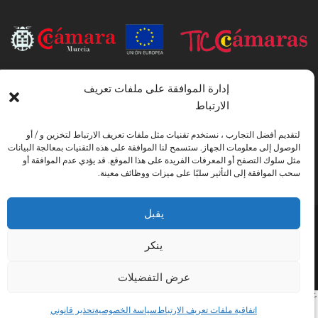
INSTITUTO HISPANICO DE MURCIA ، SOCIEDAD LIMITADA كان
إدارة الموافقة على ملفات تعريف
المستفيد من الصندوق الأوروبي للتنمية الإقليمية الذي يهدف إلى تطوير استخدام وجودة
الارتباط
تكنولوجيا المعلومات والاتصالات وإمكانية الوصول إليها ، وبفضل ذلك نفذت الحلول
التالية: التواجد عبر الإنترنت من خلال موقع إلكتروني. تم اتخاذ الإجراء الحالي في عام
لتقديم أفضل التجارب ، نستخدم تقنيات مثل ملفات تعريف الارتباط لتخزين و / أو
2020. ولهذا الغرض ، تم دعمه من قبل برنامج TIC Cámaras ، من قبل كامارا من
الوصول إلى معلومات الجهاز. ستسمح لنا الموافقة على هذه التقنيات بمعالجة البيانات
مورسيا.
مثل سلوك التصفح أو المعرفات الفريدة على هذا الموقع. قد يؤدي عدم الموافقة أو
سحب الموافقة إلى التأثير سلبًا على ميزات ووظائف معينة.
يقبل
تحذير قانوني
سياسة خاصة
شروط الحجز
اتفاقية ملفات تعريف الارتباط
ينكر
Instituto Hispánico de Murcia © 2026
عرض التفضيلات
رض النتيجة الوحيدة
اتفاقية ملفات تعريف الارتباط
سياسة الخصوصية
تحذير قانوني