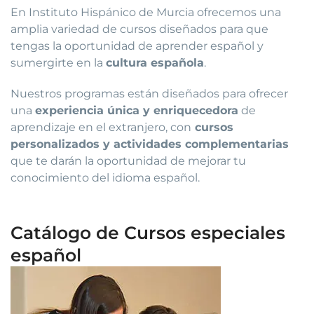
En Instituto Hispánico de Murcia ofrecemos una
amplia variedad de cursos diseñados para que
tengas la oportunidad de aprender español y
sumergirte en la
cultura española
.
Nuestros programas están diseñados para ofrecer
una
experiencia única y enriquecedora
de
aprendizaje en el extranjero, con
cursos
personalizados y actividades complementarias
que te darán la oportunidad de mejorar tu
conocimiento del idioma español.
Catálogo de Cursos especiales
español
El
El
precio
precio
original
actual
era:
es: