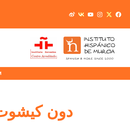
M
دون كيشوت د