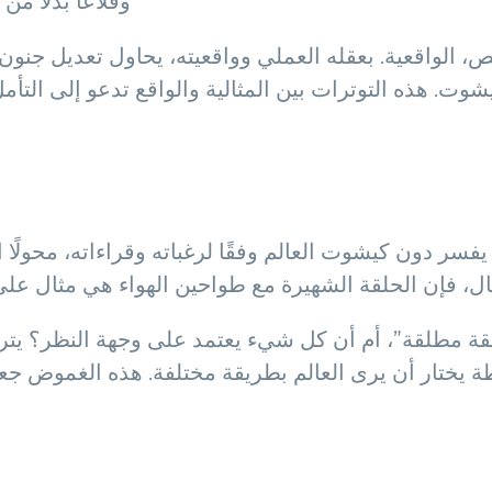
وقلاعًا بدلاً م
ص، الواقعية. بعقله العملي وواقعيته، يحاول تعديل جنو
. هذه التوترات بين المثالية والواقع تدعو إلى التأمل ف
فسر دون كيشوت العالم وفقًا لرغباته وقراءاته، محولًا
ال، فإن الحلقة الشهيرة مع طواحين الهواء هي مثال على 
حقيقة مطلقة”، أم أن كل شيء يعتمد على وجهة النظر؟ ي
اطة يختار أن يرى العالم بطريقة مختلفة. هذه الغموض ج