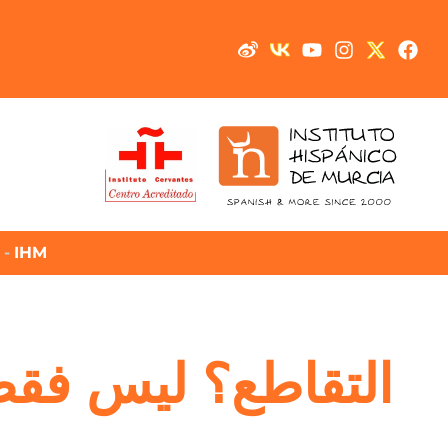
-
IHM
التقاطع؟ ليس فقط س