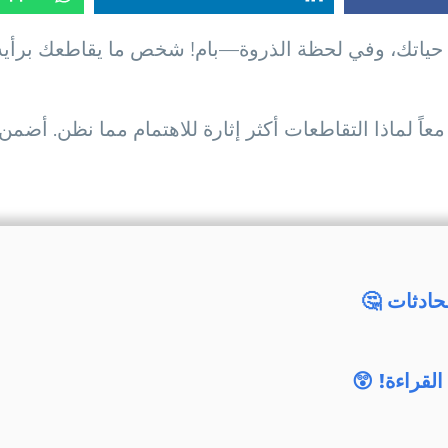
حياتك، وفي لحظة الذروة—بام! شخص ما يقاطعك برأيه أ
ً لماذا التقاطعات أكثر إثارة للاهتمام مما نظن. أضم
حادثات 🤔
لقراءة! 😲