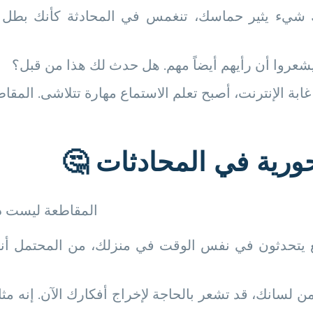
 شيء يثير حماسك، تنغمس في المحادثة كأنك بطل خار
عروا أن رأيهم أيضاً مهم. هل حدث لك هذا من قبل؟
ابة الإنترنت، أصبح تعلم الاستماع مهارة تتلاشى. المقاط
حورية في المحادثات
🤔
المقاطعة ليست دائ
ع يتحدثون في نفس الوقت في منزلك، من المحتمل أنك ت
لسانك، قد تشعر بالحاجة لإخراج أفكارك الآن. إنه مثل 