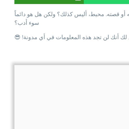
و قصته. محبط، أليس كذلك؟ ولكن هل هو دائماً
سوء أدب؟
ن لك أنك لن تجد هذه المعلومات في أي مدونة! 😎