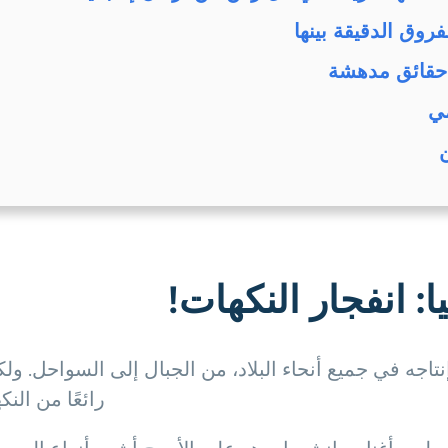
🧀 أنواع الجبن حس
👀 حقائق غريب
🌍

🧀 أصناف الجبن في
إنتاجه في جميع أنحاء البلاد، من الجبال إلى السواحل. ول
 أنواع الجبن: