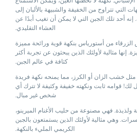
لإسباني. نكهته لا تخطئها العين، ويمكن الاستمتاع
ين، مما يمنحه مجموعة من النكهات التي تتراوح من الخفيفة والشبيهة بالألبان إلى
. إنه أحد تلك الجبن التي لا يمكن أن تغيب أبدًا عن
العشاء التقليدي.
س الزرقاء من أستورياس بنكهة قوية ورائحة مميزة
 إنها مثالية لأولئك الذين يبحثون عن تجربة أكثر
كثافة في عالم الجبن.
 مثل خشب الزان أو الكرز، مما يمنحه نكهة فريدة
الذي يحتوي على لمسة دخانية، فإن جبن Idiazábal هو الخيار الأمثل لك! قوامه ثابت ونكهته خفيفة وكثيفة لا تترك أي
شخص غير مبال.
ة ولذيذة. فهي مصنوعة من حليب الأغنام الميرينو،
مكسرات. وهي مثالية لأولئك الذين يستمتعون بالجبن
الكريمي المليء بالنكهة.