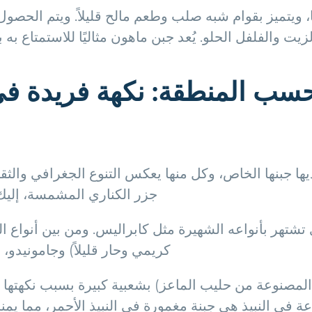
 ويتميز بقوام شبه صلب وطعم مالح قليلاً. ويتم الحصول 
زيت والفلفل الحلو. يُعد جبن ماهون مثاليًا للاستمتاع به
 حسب المنطقة: نكهة فريدة ف
ديها جبنها الخاص، وكل منها يعكس التنوع الجغرافي والث
جزر الكناري المشمسة، إليك ب
ي تشتهر بأنواعه الشهيرة مثل كابراليس. ومن بين أنواع ا
كريمي وحار قليلاً) وجامونيدو، 
صنوعة من حليب الماعز) بشعبية كبيرة بسبب نكهتها الم
ة في النبيذ هي جبنة مغمورة في النبيذ الأحمر، مما يمنحه