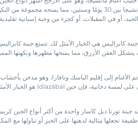
حليب أغنام مانشيجا، وهو على الأرجح أشهر أنواع الجبن ا
به بدرجات مختلفة من النضج. يمكن أن ينضج مانشيجا بين 30 يومًا وسنت
ر الجيد، أو في المقبلات، أو كجزء من وجبة إسبانية تقليدية
نة كابراليس هي الخيار الأمثل لك. تتمتع جبنة كابرالي
شكل العفن الأزرق، مما يمنحها مظهرها ونكهتها المميزة.
 الأغنام إلى إقليم الباسك ونافارا، وهو مدخن بأخشاب
ومميزة للغاية. إذا كنت تحب الجبن 
جبنة تورتا ديل كاسار واحدة من أكثر أنواع الجبن كريم
طفيفة تجعلها مثالية لدهنها على الخبز أو تناولها مع ال