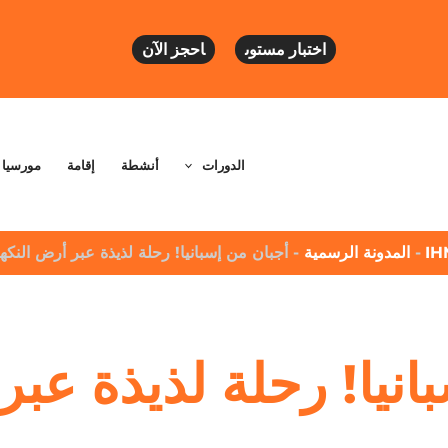
اختبار مستوى
احجز الآن
الدورات
أنشطة
إقامة
مورسيا
IH
-
المدونة الرسمية
-
أجبان من إسبانيا! رحلة لذيذة عبر أرض النكه
انيا! رحلة لذيذة عبر