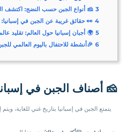
ب النضج: اكتشف الفروق الدقيقة بينها
3
ة عن الجبن في إسبانيا: حقائق مدهشة
4
 أجبان إسبانيا حول العالم: تقليد عالمي
5
أنشطة للاحتفال باليوم العالمي للجبن
6
 إسبانيا: انفجار النكهات!
كل منطقة جبنها النموذجي الخاص، مما يخلق تنوعًا