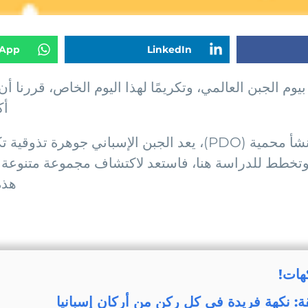
App
LinkedIn
وم الجبن العالمي، وتكريمًا لهذا اليوم الخاص، قررنا أ
أك
مع أكثر من 150 نوعًا من الجبن و26 تسمية منشأ محمية (PDO)، 
نية وتخطط للدراسة هنا، فاستعد لاكتشاف مجموعة متنوعة
هذه
هات!
ة: نكهة فريدة في كل ركن من أركان إسبانيا