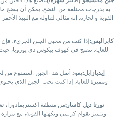
جبن مانشيجو (الأكثر شهرة!):
يُصنع هذا الجبن من 
القوية والحارة. إنه مثالي لتناوله مع النبيذ الأحم
كابراليس:
إذا كنت من محبي الجبن الجريء، فإن جب
للغاية. تنضج في كهوف بيكوس دي يوروبا، حيث يت
إيديازابل:
يعود أصل هذا الجبن المصنوع من لحم
تورتا ديل كاسار:
من منطقة إكستريمادورا، تعد 
وتتميز بقوام كريمي ونكهتها القوية، مع مرارة 