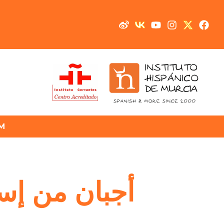
M
أجبان من إسب