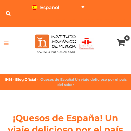
Español
TEST ONLINE
CALCULADOR DE PRECIOS
IHM
-
Blog Oficial
-
¡Quesos de España! Un viaje delicioso por el país
del sabor
¡Quesos de España! Un
viaje delicioso por el país