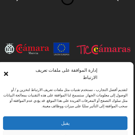
INSTITUTO HISPANICO DE MURCIA ، SOCIEDAD LIMITADA كان
إدارة الموافقة على ملفات تعريف
المستفيد من الصندوق الأوروبي للتنمية الإقليمية الذي يهدف إلى تطوير استخدام وجودة
الارتباط
تكنولوجيا المعلومات والاتصالات وإمكانية الوصول إليها ، وبفضل ذلك نفذت الحلول
التالية: التواجد عبر الإنترنت من خلال موقع إلكتروني. تم اتخاذ الإجراء الحالي في عام
لتقديم أفضل التجارب ، نستخدم تقنيات مثل ملفات تعريف الارتباط لتخزين و / أو
2020. ولهذا الغرض ، تم دعمه من قبل برنامج TIC Cámaras ، من قبل كامارا من
الوصول إلى معلومات الجهاز. ستسمح لنا الموافقة على هذه التقنيات بمعالجة البيانات
مورسيا.
مثل سلوك التصفح أو المعرفات الفريدة على هذا الموقع. قد يؤدي عدم الموافقة أو
سحب الموافقة إلى التأثير سلبًا على ميزات ووظائف معينة.
يقبل
تحذير قانوني
سياسة خاصة
شروط الحجز
اتفاقية ملفات تعريف الارتباط