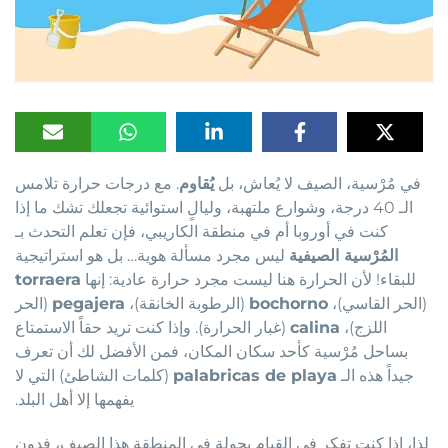
في مُرْسية، الصيف لا يُعاش، بل
يُقاوم
. مع درجات حرارة تلامس
الـ 40 درجة، وشوارع ملتهبة، وليالٍ استوائية تجعلك تشك ما إذا
كنت في أوروبا أم في منطقة الكاريبي، فإن تعلم التحدث بـ
المُرْسية الصيفية
ليس مجرد مسألة هوية… بل هو استراتيجية
للبقاء! لأن الحرارة هنا ليست مجرد حرارة عادية: إنها
torraera
(الحر القاسي)،
bochorno
(الرطوبة الخانقة)،
pegajera
(الحر
اللزج)،
calina
(غبار الحرارة). وإذا كنت تريد حقاً الاستمتاع
بساحل مُرْسية كأحد سكان المكان، فمن الأفضل لك أن تعرف
جيداً هذه الـ
palabricas de playa
(كلمات الشاطئ) التي لا
يفهمها إلا أهل البلد.
لذا، إذا كنت تفكر في القيام بجولة في المنطقة هذا الصيف، فدون