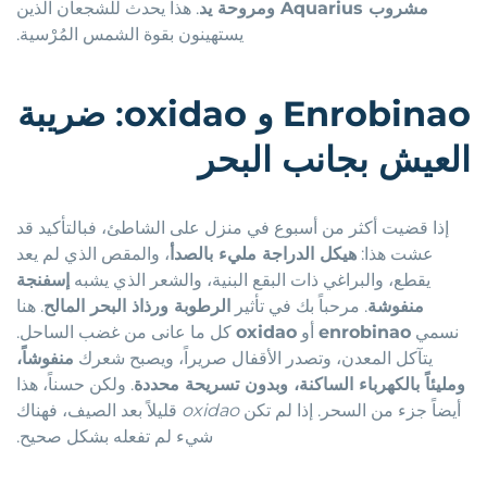
مشروب Aquarius ومروحة يد
. هذا يحدث للشجعان الذين
يستهينون بقوة الشمس المُرْسية.
Enrobinao
و
oxidao
: ضريبة
العيش بجانب البحر
إذا قضيت أكثر من أسبوع في منزل على الشاطئ، فبالتأكيد قد
عشت هذا:
هيكل الدراجة مليء بالصدأ
، والمقص الذي لم يعد
يقطع، والبراغي ذات البقع البنية، والشعر الذي يشبه
إسفنجة
منفوشة
. مرحباً بك في تأثير
الرطوبة ورذاذ البحر المالح
. هنا
نسمي
enrobinao
أو
oxidao
كل ما عانى من غضب الساحل.
يتآكل المعدن، وتصدر الأقفال صريراً، ويصبح شعرك
منفوشاً،
ومليئاً بالكهرباء الساكنة، وبدون تسريحة محددة
. ولكن حسناً، هذا
أيضاً جزء من السحر. إذا لم تكن
oxidao
قليلاً بعد الصيف، فهناك
شيء لم تفعله بشكل صحيح.