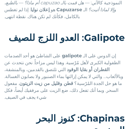
النموذجية كالآتي: —
هل قمت بالـ capuzao أم ماذا؟
—
بالطبع،
وإلا لماذا أتيت؟
الـ
Capuzarse
هو
إعلان نوايا
. إذا لم تغطس
بالكامل، فكأنك لم تكن هناك. نقطة انتهى.
Galipote
: العدو اللزج للصيف
إن الدوس على الـ
galipote
على الشاطئ هو أحد الصدمات
الطفولية الكبرى لأهل مُرْسية. وهذا ليس مزاحاً. نحن نتحدث عن
القطران أو بقايا الوقود
التي تلتصق بالقدمين، وبالمنشفة،
وبالألعاب… والتي لا يمكن إزالتها بماء الصنبور ولا بصابون الغسالة.
ما هو حل الجدة المُرْسية؟
قطن وقليل من زيت الزيتون
. مفعول
السحر. وبما أنك تفعل ذلك، ضع الزيت على مرفقيك أيضاً، فكل
شيء يجف في الصيف.
Chapinas
: كنوز البحر