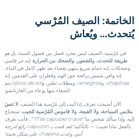
الخاتمة: الصيف المُرْسي
يُتحدث… ويُعاش
في مُرْسية، الصيف ليس مجرد فصل من فصول السنة، بل هو
طريقة للتحدث، وللشعور، وللضحك من الحرارة
. إنه حر قاسي
وضحكات، إنه حمام سريع ينتهي بقضاء بعد ظهر كامل في الماء،
إنه واقي شمس برائحة جوز الهند وقطران على القدمين. إنه
chapinas
، و
renegríos
، ومظلات تطير، و
ojicos de sol
يتم
الشفاء منها بوعاء من الغازباتشو.
الآن أصبحت تعرف: إذا أتيت إلى مُرْسية هذا الصيف،
لا تنسَ
ملابس السباحة، ولا القبعة، ولا قاموس المُرْسية للجيب
. ستحتاج
إليه. وإذا سألك شخص ما
“T’as capuzao o qué?”
، فأنت تعرف
بالفعل ماذا تجيب: —
بالتأكيد! لقد قمت بـ capuzón رائع لدرجة
أنني وجدت chapina على شكل نجمة!