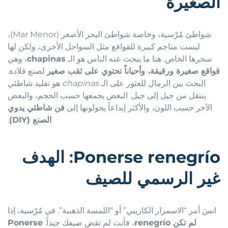
الصغيرة
شواطئ مُرْسية، وخاصة شواطئ البحر الأصغر (Mar Menor)،
ليست مناجم كبيرة للقواقع مثل السواحل الأخرى، ولكن لها
سحرها الخاص. هنا ما يبحث عنه الناس هو الـ
chapinas
، وهي
قواقع صغيرة ورقيقة، وأحياناً تحتوي على ثقب صغير
لصنع قلادة.
البحث بين الرمال للعثور على الـ
chapinas
هو تقليد شاطئي
ينتقل من جيل إلى جيل. البعض يجمعها حسب الحجم، والبعض
الآخر حسب اللون، والأكثر إبداعاً يحولونها إلى
فن شاطئي يدوي
الصنع (DIY)
.
Ponerse renegrío
: الهدف
غير الرسمي للصيف
انسَ أمر “الاسمرار الكاريبي” أو “اللمسة الذهبية”. في مُرْسية، إذا
لم تكن renegrío
، فأنت لم تقضِ صيفك جيداً.
Ponerse