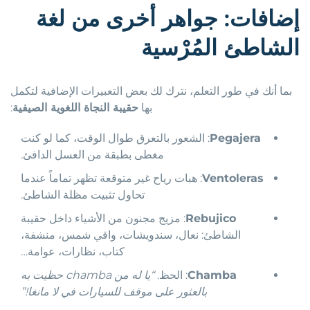
إضافات: جواهر أخرى من لغة
الشاطئ المُرْسية
بما أنك في طور التعلم، نترك لك بعض التعبيرات الإضافية لتكمل
بها
حقيبة النجاة اللغوية الصيفية
:
Pegajera
: الشعور بالتعرق طوال الوقت، كما لو كنت
مغطى بطبقة من العسل الدافئ.
Ventoleras
: هبات رياح غير متوقعة تظهر تماماً عندما
تحاول تثبيت مظلة الشاطئ.
Rebujico
: مزيج مجنون من الأشياء داخل حقيبة
الشاطئ: نعال، سندويشات، واقي شمس، منشفة،
كتاب، نظارات، عوامة…
Chamba
: الحظ.
“يا له من chamba حظيت به
بالعثور على موقف للسيارات في لا مانغا!”