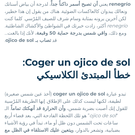
renegrío
يعني
أن تصبح أسمر داكناً جداً
، لدرجة أن بياض أسنانك
ونعالك يبدوان كالعاكسات الضوئية. هناك من يقول إن هذا خطير،
لكن آخرين يرونه بمثابة وسام شرف للصيف المُرْسي. كلما كنت
renegrío
أكثر، زادت خبرتك في الشواطئ والأكشاك الشاطئية.
ومع ذلك،
واقي شمس بدرجة حماية 50 وقبعة
، لأنك إذا بالغت…
قد
تصاب بـ ojico de sol
.
:
Coger un ojico de sol
خطأ المبتدئ الكلاسيكي
تبدو عبارة
coger un ojico de sol
(أخذ عين شمس صغيرة)
لطيفة، لكنها ليست كذلك على الإطلاق. إنها الطريقة المُرْسية
للقول إنك أصبت بضربة شمس،
وأن الحرارة قد أنهكتك تماماً
. الـ
“
ojico de sol
” هو تلك اللحظة الفادحة التي، بعد قضاء أربع
ساعات تحت الشمس دون ظل أو ماء، تبدأ في رؤية الأشياء
بضبابية، وتشعر بالدوار، و
يتعين عليك الاستلقاء في الظل مع