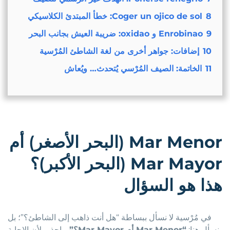
8
Coger un ojico de sol: خطأ المبتدئ الكلاسيكي
9
Enrobinao و oxidao: ضريبة العيش بجانب البحر
10
إضافات: جواهر أخرى من لغة الشاطئ المُرْسية
11
الخاتمة: الصيف المُرْسي يُتحدث… ويُعاش
Mar Menor
(البحر الأصغر) أم
Mar Mayor
(البحر الأكبر)؟
هذا هو السؤال
في مُرْسية لا نسأل ببساطة “هل أنت ذاهب إلى الشاطئ؟”؛ بل
نسأل هنا:
“Mar Menor أم Mar Mayor؟”
. واحذر، لأن الإجابة