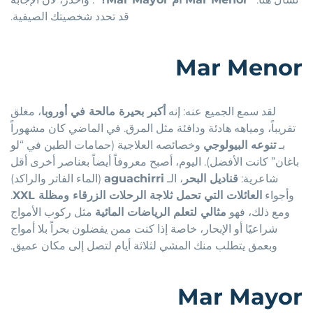
قد تحدد شخصيتك الصيفية.
Mar Menor
لقد سمع الجميع عنه: إنه
أكبر بحيرة مالحة في أوروبا
، مغلق
تقريباً، ومياهه هادئة ودافئة مثل المرق. في الماضي كان مشهوراً
بـ
تنوعه البيولوجي
وخصائصه العلاجية (حمامات الطين في “لو
باغان” كانت الأفضل). اليوم، أصبح معروفاً أيضاً بعناصر أخرى أقل
شاعرية:
قناديل البحر
، الـ
aguachirri
(الماء الفاتر والراكد)
وأجواء
العائلات التي تحمل ثلاجة الرحلات الزرقاء ومظلة XXL
.
ومع ذلك، فهو
مثالي لتعلم الرياضات المائية
مثل ركوب الأمواج
شراعيًا أو الإبحار، خاصة إذا كنت ممن يفضلون بحراً بلا أمواج
وبعمق يتطلب منك المشي لثلاثة أيام لتصل إلى مكان عميق.
Mar Mayor