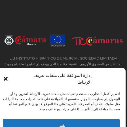
INSTITUTO HISPANICO DE MURCIA ، SOCIEDAD LIMITADA كان
المستفيد من الصندوق الأوروبي للتنمية الإقليمية الذي يهدف إلى تطوير استخدام وجودة
تكنولوجيا المعلومات والاتصالات وإمكانية الوصول إليها ، وبفضل ذلك نفذت الحلول
إدارة الموافقة على ملفات تعريف
التالية: التواجد عبر الإنترنت من خلال موقع إلكتروني. تم اتخاذ الإجراء الحالي في عام
2020. ولهذا الغرض ، تم دعمه من قبل برنامج TIC Cámaras ، من قبل كامارا من
الارتباط
مورسيا.
لتقديم أفضل التجارب ، نستخدم تقنيات مثل ملفات تعريف الارتباط لتخزين و / أو
الوصول إلى معلومات الجهاز. ستسمح لنا الموافقة على هذه التقنيات بمعالجة البيانات
مثل سلوك التصفح أو المعرفات الفريدة على هذا الموقع. قد يؤدي عدم الموافقة أو
سحب الموافقة إلى التأثير سلبًا على ميزات ووظائف معينة.
تحذير قانوني
سياسة خاصة
شروط الحجز
اتفاقية ملفات تعريف الارتباط
يقبل