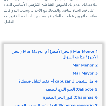
ملاحظاتك. نقدم لك
قاموس الشاطئ المُرْسي الأساسي
للبقاء
على قيد الحياة بلباقة، والضحك مع الأجداد، وتجنب البدو كأنك
سائح ضائع بين عوامات الفلامنغو وسندويشات لحم الخنزير مع
الفلفل.
1
Mar Menor (البحر الأصغر) أم Mar Mayor (البحر
الأكبر)؟ هذا هو السؤال
Mar Menor
2
Mar Mayor
3
4
هل ستذهب لـ capuzar أم فقط لتبليل قدميك؟
5
Galipote: العدو اللزج للصيف
6
Chapinas: كنوز البحر الصغيرة
7
Ponerse renegrío: الهدف غير الرسمي للصيف