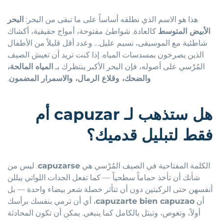
هذا هو الاسم الذي نطلقه أساساً على ما تبقى من البحر:
البحر
الأبيض المتوسط
كالعادة. شواطئ مفتوحة، أمواج حقيقية، أكشاك
شاطئية مع الموسيقى، نسيم عليل… وعدد أقل قليلاً من الأطفال
الذين يصرخون بمسدسات المياه. إذا كنت تريد أن تعيش الصيف
المُرْسي على أصوله، فإن البحر الأكبر ينتظرك بـ
المياه المالحة،
والضحك، وقلاع الرمال، والاسمرار المضمون
.
هل ستذهب لـ
capuzar
أم
فقط لتبليل قدميك؟
الكلمة المفتاحية في الصيف المُرْسي هي
capuzarse
. ليس من
شأنك أن تأخذ حماماً سطحياً — كما تفعل الجدات اللواتي يبللن
أنفسهن حتى الركبتين دون أن تتأثر خصلة شعر بيضاء واحدة — بل
أن
capuzarte bien capuzao
، أي أن ترمي بنفسك برأسك
أولاً، وتغوص، وتبتل بالكامل كما ينبغي. يمكن أن تكون المحادثة