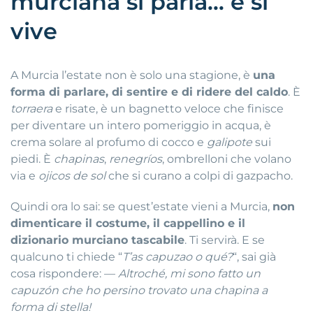
murciana si parla… e si
vive
A Murcia l’estate non è solo una stagione, è
una
forma di parlare, di sentire e di ridere del caldo
.
È
torraera
e risate, è un bagnetto veloce che finisce
per diventare un intero pomeriggio in acqua, è
crema solare al profumo di cocco e
galipote
sui
piedi
.
È
chapinas
,
renegríos
, ombrelloni che volano
via e
ojicos de sol
che si curano a colpi di gazpacho
.
Quindi ora lo sai: se quest’estate vieni a Murcia,
non
dimenticare il costume, il cappellino e il
dizionario murciano tascabile
.
Ti servirà
.
E se
qualcuno ti chiede “
T’as capuzao o qué?
“, sai già
cosa rispondere
:
—
Altroché, mi sono fatto un
capuzón che ho persino trovato una chapina a
forma di stella!