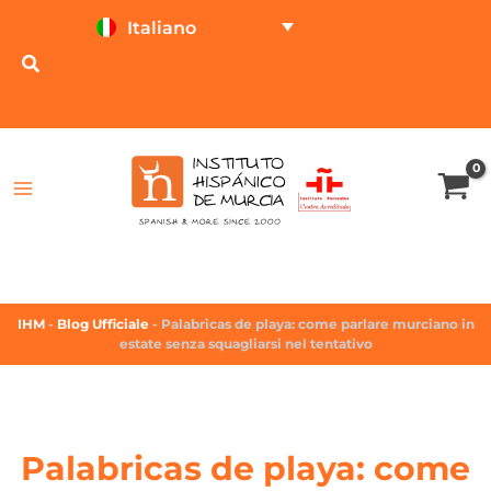
Italiano
PROVA ON LINE
CALCOLATORE DEL
PREZZO
IHM
-
Blog Ufficiale
-
Palabricas de playa: come parlare murciano in
estate senza squagliarsi nel tentativo
Palabricas de playa: come