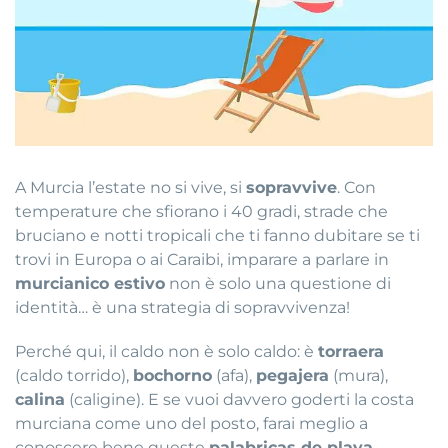
A Murcia l’estate no si vive, si
sopravvive
.
Con
temperature che sfiorano i 40 gradi, strade che
bruciano e notti tropicali che ti fanno dubitare se ti
trovi in Europa o ai Caraibi, imparare a parlare in
murcianico estivo
non è solo una questione di
identità… è una strategia di sopravvivenza!
Perché qui, il caldo non è solo caldo: è
torraera
(caldo torrido),
bochorno
(afa),
pegajera
(mura),
calina
(caligine)
.
E se vuoi davvero goderti la costa
murciana come uno del posto, farai meglio a
conoscere bene queste
palabricas de playa