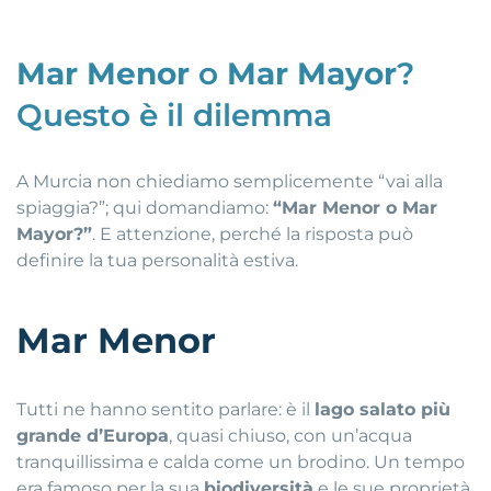
Mar Menor
o
Mar Mayor
?
Questo è il dilemma
A Murcia non chiediamo semplicemente “vai alla
spiaggia?”; qui domandiamo:
“Mar Menor o Mar
Mayor?”
.
E attenzione, perché la risposta può
definire la tua personalità estiva
.
Mar Menor
Tutti ne hanno sentito parlare: è il
lago salato più
grande d’Europa
, quasi chiuso, con un’acqua
tranquillissima e calda come un brodino
.
Un tempo
era famoso per la sua
biodiversità
e le sue proprietà