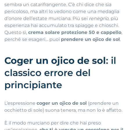
sembra un catarifrangente
.
C’è chi dice che sia
pericoloso, ma altri lo vedono come una medaglia
d’onore dell’estate murciana
. Più sei
renegrío
, più
esperienza hai accumulato tra spiagge e chioschi.
Questo sì,
crema solare protezione 50 e cappello
,
perché se esageri… puoi
prendere un ojico de sol
.
Coger un ojico de sol
: il
classico errore del
principiante
L’espressione
coger un ojico de sol
(prendere un
occhietto di sole) suona tenera, ma non lo è affatto
.
È il modo murciano per dire che hai preso
un’insolazione,
che ti è venuto un coccolone per il