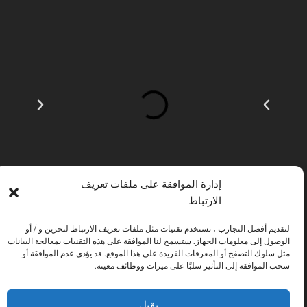
إدارة الموافقة على ملفات تعريف
الارتباط
لتقديم أفضل التجارب ، نستخدم تقنيات مثل ملفات تعريف الارتباط لتخزين و / أو
الوصول إلى معلومات الجهاز. ستسمح لنا الموافقة على هذه التقنيات بمعالجة البيانات
مثل سلوك التصفح أو المعرفات الفريدة على هذا الموقع. قد يؤدي عدم الموافقة أو
INSTITUTO HISPANICO DE MURCIA ، SOCIEDAD LIMITADA كان
سحب الموافقة إلى التأثير سلبًا على ميزات ووظائف معينة.
المستفيد من الصندوق الأوروبي للتنمية الإقليمية الذي يهدف إلى تطوير استخدام وجودة
تكنولوجيا المعلومات والاتصالات وإمكانية الوصول إليها ، وبفضل ذلك نفذت الحلول
يقبل
التالية: التواجد عبر الإنترنت من خلال موقع إلكتروني. تم اتخاذ الإجراء الحالي في عام