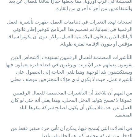
المعيشة في غرب أوروبا، مما يجعلها خيارًا شائعًا للعمال عن بُعد
والمتقاعدين من أجزاء أخرى من القارة.
استجابة لهذه التغيرات في ديناميات العمل، ظهرت تأشيرة العمل
الرقمية في إسبانيا. تم تصميم هذا البرنامج لتوفير إطار قانوني
لأولئك الذين يدخلون البلاد بنية العمل، ولكن دون أن يكونوا سياحًا
مؤقتين أو ينوون الإقامة لفترة طويلة.
التأشيرات المصممة للعمال الرقميين تستهدف الأشخاص الذين
يقومون بعملهم عبر الإنترنت ويرغبون في قضاء فترة يعملون فيها
ويستكشفون بلد الوجهة. وهذا يلغي الحاجة إلى الحصول على
تأشيرة عمل، حيث لا يكون لدى هؤلاء المحترفين موظف محلي.
من المهم أن نلاحظ أن التأشيرات المخصصة للعمال الرقميين
عمومًا لا تسمح بتوليد الدخل المحلي، وهذا يعني أنه حتى لو كان
العمل عن بعد، فلا يمكن أن يكون لصالح شركة مقرها البلد
المضيف.
في الحالات التي يُسمح فيها، يمكن أن تأتي جزء صغير فقط من
الدخل من شركة محلية، كما هو الحال في بلدنا.