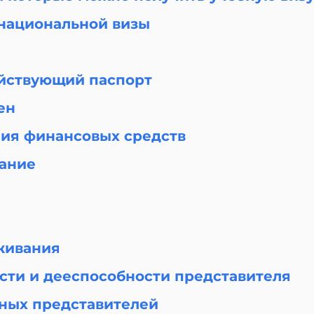
 национальной визы
йствующий паспорт
ен
чия финансовых средств
ание
а
живания
сти и дееспособности представителя
ных представителей