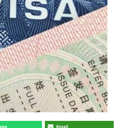
App
Email