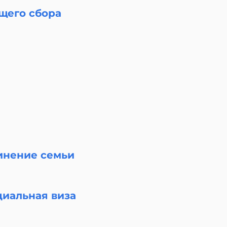
щего сбора
инение семьи
иальная виза