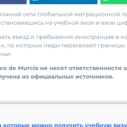
ожной сети глобальной миграционной по
становившись на учебной визе и визе ци
ать въезд и пребывание иностранцев в к
н, по которым люди пересекают границы: 
мьи.
nico de Murcia не несет ответственност
олучена из официальных источников.
а которые можно получить учебную виз