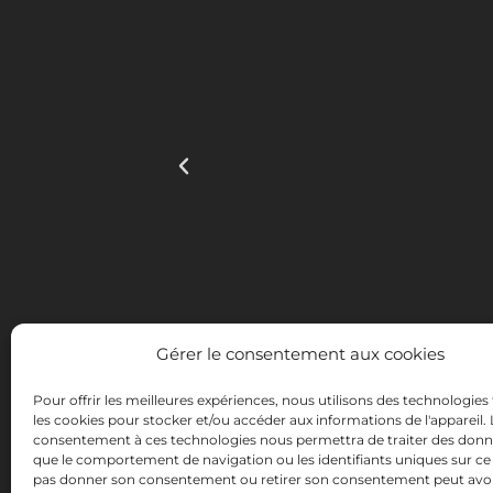
Gérer le consentement aux cookies
Pour offrir les meilleures expériences, nous utilisons des technologies 
les cookies pour stocker et/ou accéder aux informations de l'appareil. 
consentement à ces technologies nous permettra de traiter des donné
INSTITUTO HISPANICO DE MURCIA, SOCIEDAD LIMITA
que le comportement de navigation ou les identifiants uniques sur ce 
qualité des technologies de l'information et de la 
pas donner son consentement ou retirer son consentement peut avo
Site Internet. La présente mesu