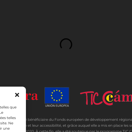
telles que
Le
es telles
DA a été bénéficiaire du Fonds européen de développement régional dont l
site. Ne
communication et leur accessibilité, et grâce auquel elle a mis en place les s
ir une
re a eu lieu en 2020. À cette fin, elle a été soutenue par le programme TI