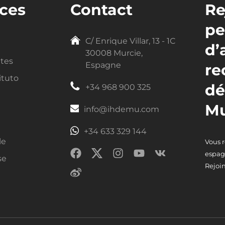
ces
Contact
Re
pe
C/ Enrique Villar, 13 - 1C
d’
30008 Murcie,
ntes
Espagne
re
ituto
dé
+34 968 900 325
Mu
info@ihdemu.com
+34 633 329 144
le
Vous 
espag
se
Rejoin