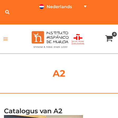
Ga
Nederlands
naar
de
ONLINE TESTEN
PRIJSCALCULATOR
inhoud
A2
Catalogus van A2
Prijsklasse: