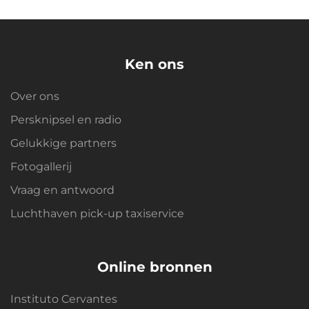
Ken ons
Over ons
Persknipsel en radio
Gelukkige partners
Fotogallerij
Vraag en antwoord
Luchthaven pick-up taxiservice
Online bronnen
Instituto Cervantes