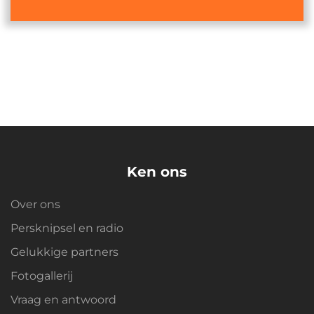
Ken ons
Over ons
Persknipsel en radio
Gelukkige partners
Fotogallerij
Vraag en antwoord