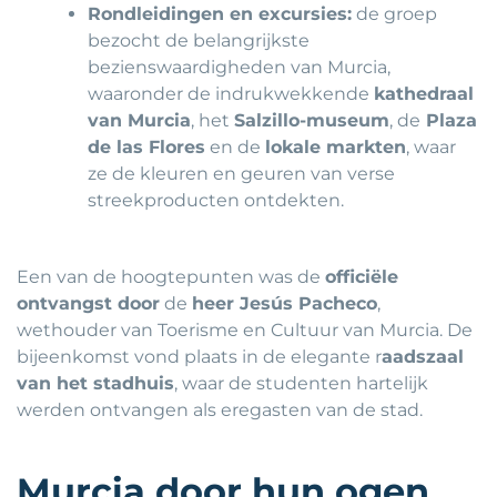
Rondleidingen en excursies:
de groep
bezocht de belangrijkste
bezienswaardigheden van Murcia,
waaronder de indrukwekkende
kathedraal
van Murcia
, het
Salzillo-museum
, de
Plaza
de las Flores
en de
lokale markten
, waar
ze de kleuren en geuren van verse
streekproducten ontdekten.
Een van de hoogtepunten was de
officiële
ontvangst door
de
heer Jesús Pacheco
,
wethouder van Toerisme en Cultuur van Murcia. De
bijeenkomst vond plaats in de elegante r
aadszaal
van het stadhuis
, waar de studenten hartelijk
werden ontvangen als eregasten van de stad.
Murcia door hun ogen