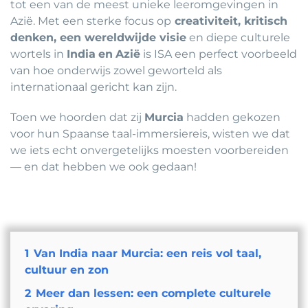
tot een van de meest unieke leeromgevingen in
Azië. Met een sterke focus op
creativiteit, kritisch
denken, een wereldwijde visie
en diepe culturele
wortels in
India
en
Azië
is ISA een perfect voorbeeld
van hoe onderwijs zowel geworteld als
internationaal gericht kan zijn.
Toen we hoorden dat zij
Murcia
hadden gekozen
voor hun Spaanse taal-immersiereis, wisten we dat
we iets echt onvergetelijks moesten voorbereiden
— en dat hebben we ook gedaan!
1
Van India naar Murcia: een reis vol taal,
cultuur en zon
2
Meer dan lessen: een complete culturele