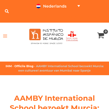
Nederlands
ONLINE TESTEN
PRIJSCALCULATOR
IHM
-
Officile Blog
-
AAMBY International School bezoekt Murcia:
een cultureel avontuur van Mumbai naar Spanje
AAMBY International
School bezoekt Murcia: