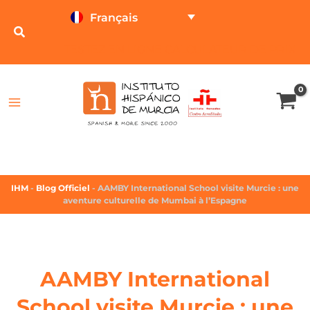
Français
TESTEZ EN LIGNE
CALCULATEUR DE PRIX
IHM
-
Blog Officiel
-
AAMBY International School visite Murcie : une
aventure culturelle de Mumbai à l’Espagne
AAMBY International
School visite Murcie : une