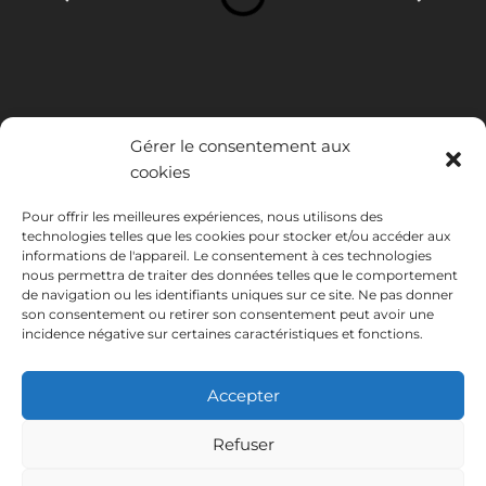
Gérer le consentement aux
cookies
Pour offrir les meilleures expériences, nous utilisons des
technologies telles que les cookies pour stocker et/ou accéder aux
INSTITUTO HISPANICO DE MURCIA, SOCIEDAD LIMITADA a été
informations de l'appareil. Le consentement à ces technologies
bénéficiaire du Fonds européen de développement régional dont
nous permettra de traiter des données telles que le comportement
l'objectif est de développer l'utilisation et la qualité des technologies
de navigation ou les identifiants uniques sur ce site. Ne pas donner
de l'information et de la communication et leur accessibilité, et grâce
son consentement ou retirer son consentement peut avoir une
auquel elle a mis en place les solutions suivantes : présence en ligne à
incidence négative sur certaines caractéristiques et fonctions.
travers son Site Internet. La présente mesure a eu lieu en 2020. À
cette fin, elle a été soutenue par le programme TIC Cámaras, par
Accepter
Cámara de Murcie.
Refuser