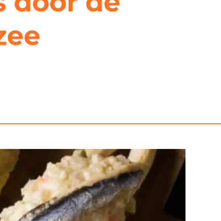
s door de
zee