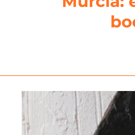
Murcia: 
bo