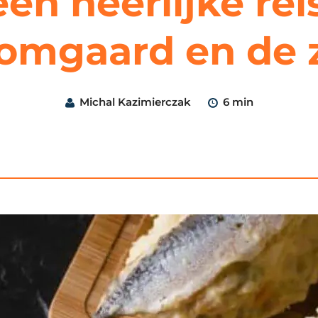
een heerlijke rei
omgaard en de 
Michal Kazimierczak
6 min