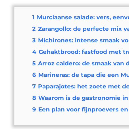
1
Murciaanse salade: vers, eenv
2
Zarangollo: de perfecte mix v
3
Michirones: intense smaak v
4
Gehaktbrood: fastfood met tr
5
Arroz caldero: de smaak van d
6
Marineras: de tapa die een Mu
7
Paparajotes: het zoete met d
8
Waarom is de gastronomie in 
9
Een plan voor fijnproevers en