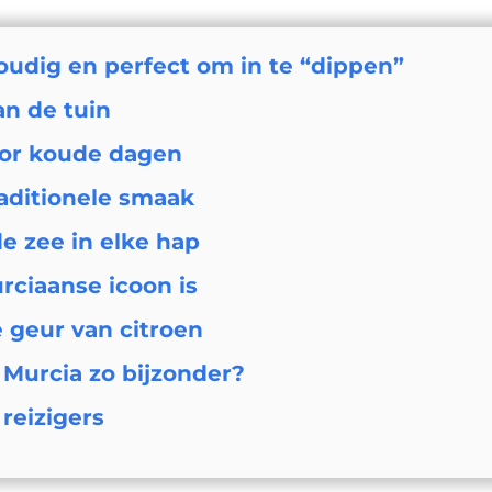
oudig en perfect om in te “dippen”
an de tuin
oor koude dagen
aditionele smaak
e zee in elke hap
rciaanse icoon is
e geur van citroen
Murcia zo bijzonder?
 reizigers