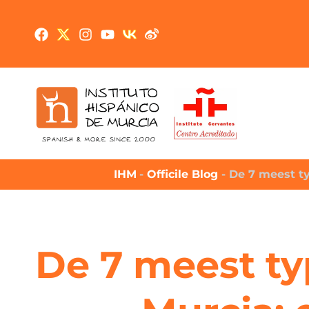
IHM
-
Officile Blog
-
De 7 meest ty
De 7 meest ty