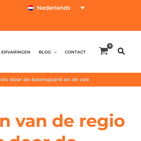
Nederlands
ONLINE TESTEN
PRIJSCALCULATOR
ERVARINGEN
BLOG
CONTACT
 reis door de boomgaard en de zee
n van de regio