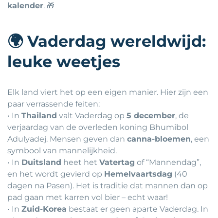
kalender
. 🎁
🌍
Vaderdag wereldwijd:
leuke weetjes
Elk land viert het op een eigen manier. Hier zijn een
paar verrassende feiten:
• In
Thailand
valt Vaderdag op
5 december
, de
verjaardag van de overleden koning Bhumibol
Adulyadej. Mensen geven dan
canna-bloemen
, een
symbool van mannelijkheid.
• In
Duitsland
heet het
Vatertag
of “Mannendag”,
en het wordt gevierd op
Hemelvaartsdag
(40
dagen na Pasen). Het is traditie dat mannen dan op
pad gaan met karren vol bier – echt waar!
• In
Zuid-Korea
bestaat er geen aparte Vaderdag. In