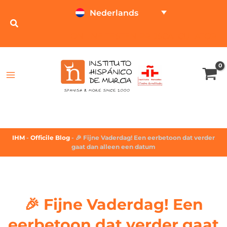
Nederlands
ONLINE TESTEN
PRIJSCALCULATOR
IHM
-
Officile Blog
-
🎉 Fijne Vaderdag! Een eerbetoon dat verder
gaat dan alleen een datum
🎉 Fijne Vaderdag! Een
eerbetoon dat verder gaat