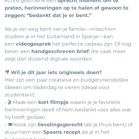
echte geschenk een
oprecht moment om te
praten, herinneringen op te halen of gewoon te
zeggen: “bedankt dat je er bent.”
Als je ver weg bent van je familie—misschien
studeer je in het buitenland in Spanje—kan
een
videogesprek
het perfecte cadeau zijn. Of nog
beter: een
handgeschreven brief
, die vaak meer
zegt dan duizend digitale woorden.
🎥
Wil je dit jaar iets origineels doen?
Hier zijn een paar creatieve en budgetvriendelijke
ideeën om Vaderdag te vieren (ideaal voor
studenten!):
• 🎬 Maak een
kort filmpje
waarin je je favoriete
herinneringen deelt of hem bedankt voor alles wat
hij heeft gedaan.
• 🍽️ Kook zijn
lievelingsgerecht
(als je thuis bent) of
stuur hem een
Spaans recept
als je in het