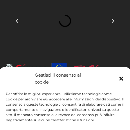
Gestisci il consenso ai
cookie
INSTITUTO HISPANICO DE MURCIA, SOCIEDAD LIMITADA è stata
beneficiaria del Fondo europeo di sviluppo regionale, il cui obiettivo è
Per offrire le migliori esperienze, utilizziamo tecnologie come i
migliorare l’utilizzo e la qualità delle tecnologie dell’informazione e
cookie per archiviare e/o accedere alle informazioni del dispositivo. Il
consenso a queste tecnologie ci consentirà di elaborare dati come il
della comunicazione e la loro accessibilità, e grazie al quale ha potuto
comportamento di navigazione o identificatori univoci su questo
implementare le seguenti misure: presenza online tramite la propria
sito. Il mancato consenso o la revoca del consenso può influire
pagina web. Tale misura è stata attuata nel corso del 2020. A questo
negativamente su alcune caratteristiche e funzioni.
scopo, la società è stata supportata dal programma TIC Cámaras,
della Camera di Commercio di Murcia.