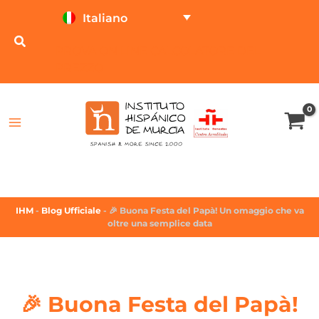
Italiano
PROVA ON LINE
CALCOLATORE DEL
PREZZO
IHM
-
Blog Ufficiale
-
🎉 Buona Festa del Papà! Un omaggio che va
oltre una semplice data
🎉 Buona Festa del Papà!