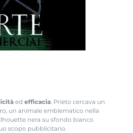
icità
ed
efficacia
. Prieto cercava un
toro, un animale emblematico nella
 silhouette nera su sfondo bianco
uo scopo pubblicitario.