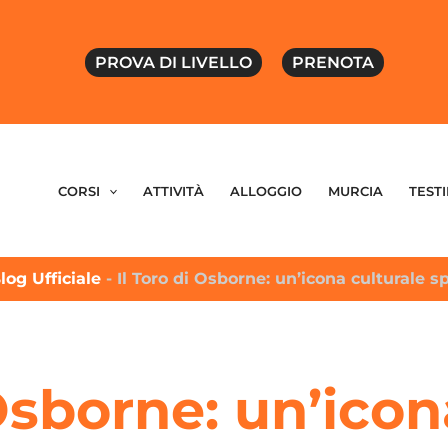
PROVA DI LIVELLO
PRENOTA
CORSI
ATTIVITÀ
ALLOGGIO
MURCIA
TEST
log Ufficiale
-
Il Toro di Osborne: un’icona culturale 
 Osborne: un’icon