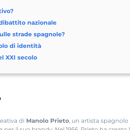
tivo?
dibattito nazionale
sulle strade spagnole?
lo di identità
el XXI secolo
?
eativa di
Manolo Prieto
, un artista spagnol
 per il suo brandy. Nel 1956, Prieto ha creato