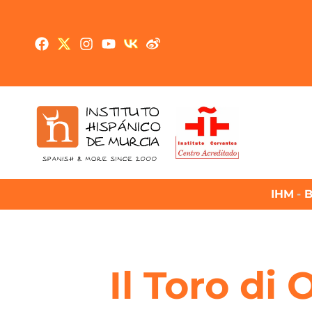
IHM
-
B
Il Toro di