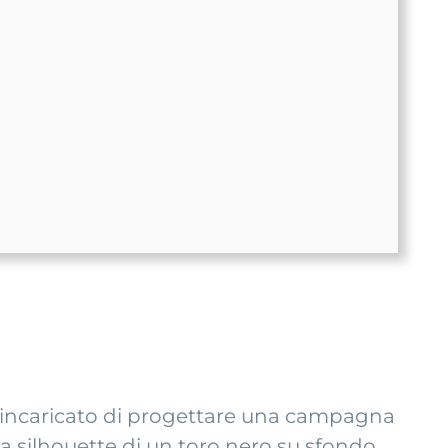
o incaricato di progettare una campagna
 la silhouette di un toro nero su sfondo