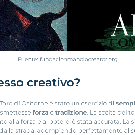
Fuente: fundacionmanolocreator.org
esso creativo?
 Toro di Osborne è stato un esercizio di
sempl
rasmettesse
forza
e
tradizione
. La scelta del 
o alla forza e al potere, è stata accurata. La
a dalla strada, adempiendo perfettamente al s