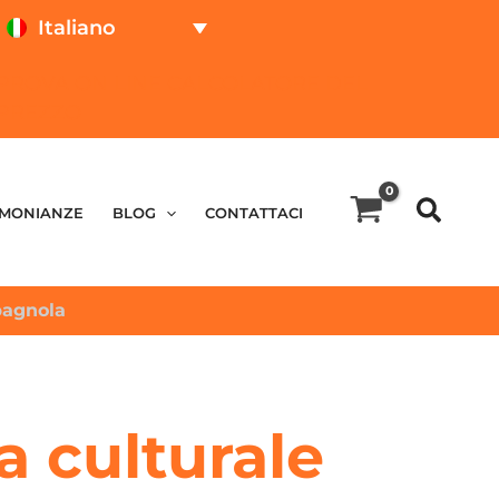
Italiano
PROVA ON LINE
CALCOLATORE DEL
PREZZO
IMONIANZE
BLOG
CONTATTACI
spagnola
a culturale