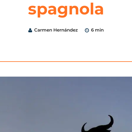
spagnola
Carmen Hernández
6 min