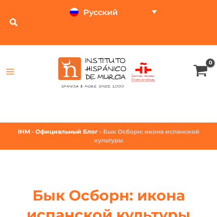
Русский
ТЕСТ ОНЛАЙН
КАЛЬКУЛЯТОР ЦЕН
IHM
-
Официальный Блог
-
Бык Осборн: икона испанской
культуры
Бык Осборн: икона
испанской культуры