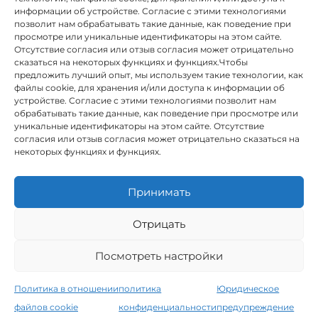
информации об устройстве. Согласие с этими технологиями
позволит нам обрабатывать такие данные, как поведение при
просмотре или уникальные идентификаторы на этом сайте.
Отсутствие согласия или отзыв согласия может отрицательно
сказаться на некоторых функциях и функциях.Чтобы
предложить лучший опыт, мы используем такие технологии, как
INSTITUTO HISPANICO DE MURCIA, SOCIEDAD LIMITADA был
файлы cookie, для хранения и/или доступа к информации об
бенефициаром Европейского фонда регионального развития,
устройстве. Согласие с этими технологиями позволит нам
целью которого является развитие использования и качества
обрабатывать такие данные, как поведение при просмотре или
информационных и коммуникационных технологий и их
уникальные идентификаторы на этом сайте. Отсутствие
доступности, и благодаря которому он внедрил следующие
согласия или отзыв согласия может отрицательно сказаться на
решения: присутствие в Интернете через его Веб-сайт.
некоторых функциях и функциях.
Настоящая мера состоялась в 2020 году. С этой целью она была
поддержана Программой TIC Cámaras, Камарой Мурсии.
Принимать
Отрицать
Юридическое предупреждение
Посмотреть настройки
Политика конфиденциальности
Условия бронирования
Политика использования файлов cookie
Политика в отношении
политика
Юридическое
Instituto Hispánico de Murcia © 2026
файлов cookie
конфиденциальности
предупреждение