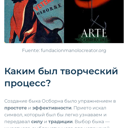
Fuente: fundacionmanolocreator.org
Каким был творческий
процесс?
Создание быка Осборна было упражнением в
простоте
и
эффективности
. Прието искал
символ, который был бы легко узнаваем и
передавал
силу
и
традиции
. Выбор быка —