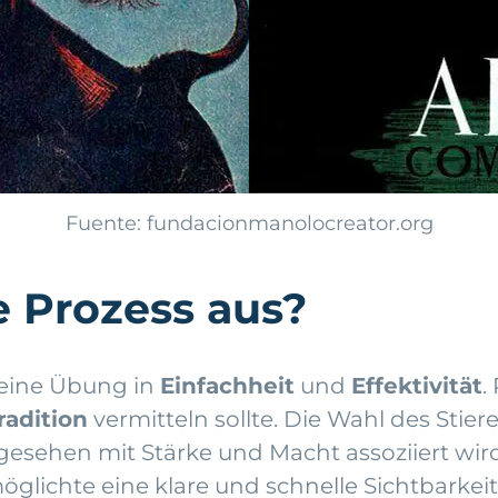
Fuente: fundacionmanolocreator.org
e Prozess aus?
 eine Übung in
Einfachheit
und
Effektivität
.
radition
vermitteln sollte. Die Wahl des Stiere
gesehen mit Stärke und Macht assoziiert wird
lichte eine klare und schnelle Sichtbarkeit 