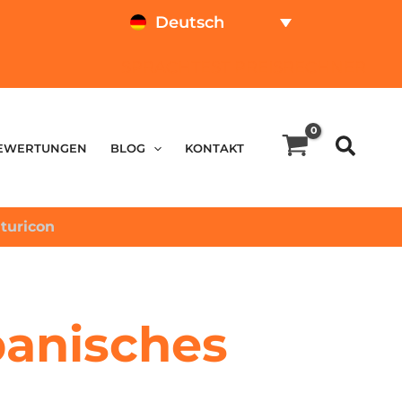
Deutsch
SPRACHTEST
PREISRECHNER
EWERTUNGEN
BLOG
KONTAKT
lturicon
panisches