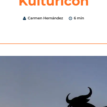
Kulturicon
Carmen Hernández
6 min