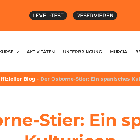
LEVEL-TEST
RESERVIEREN
KURSE
AKTIVITÄTEN
UNTERBRINGUNG
MURCIA
B
ffizieller Blog
-
Der Osborne-Stier: Ein spanisches Ku
rne-Stier: Ein s