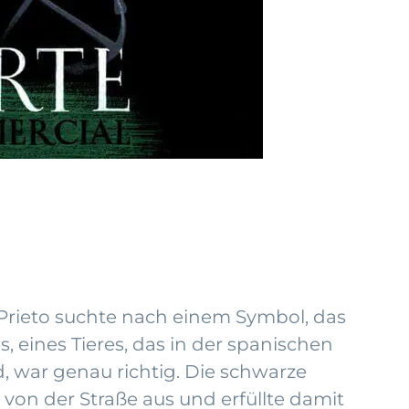
 Prieto suchte nach einem Symbol, das
s, eines Tieres, das in der spanischen
, war genau richtig. Die schwarze
von der Straße aus und erfüllte damit