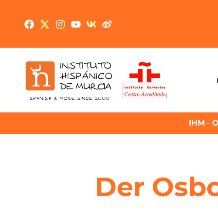
IHM
-
O
Der Osbo