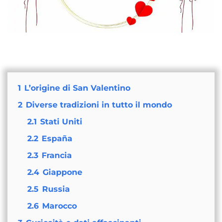
1
L’origine di San Valentino
2
Diverse tradizioni in tutto il mondo
2.1
Stati Uniti
2.2
España
2.3
Francia
2.4
Giappone
2.5
Russia
2.6
Marocco