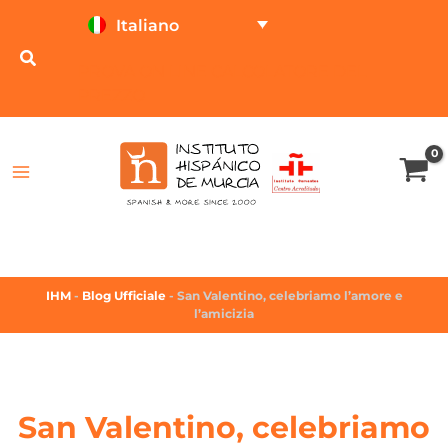
Italiano
PROVA ON LINE
CALCOLATORE DEL
PREZZO
IHM
-
Blog Ufficiale
-
San Valentino, celebriamo l’amore e
l’amicizia
San Valentino, celebriamo