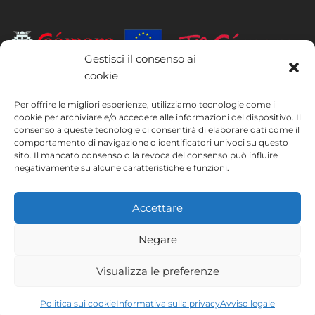
Gestisci il consenso ai
cookie
INSTITUTO HISPANICO DE MURCIA, SOCIEDAD LIMITADA è stata
beneficiaria del Fondo europeo di sviluppo regionale, il cui obiettivo è
Per offrire le migliori esperienze, utilizziamo tecnologie come i
migliorare l’utilizzo e la qualità delle tecnologie dell’informazione e
cookie per archiviare e/o accedere alle informazioni del dispositivo. Il
consenso a queste tecnologie ci consentirà di elaborare dati come il
della comunicazione e la loro accessibilità, e grazie al quale ha potuto
comportamento di navigazione o identificatori univoci su questo
implementare le seguenti misure: presenza online tramite la propria
sito. Il mancato consenso o la revoca del consenso può influire
pagina web. Tale misura è stata attuata nel corso del 2020. A questo
negativamente su alcune caratteristiche e funzioni.
scopo, la società è stata supportata dal programma TIC Cámaras,
della Camera di Commercio di Murcia.
Accettare
Negare
Avviso legale
Informativa sulla privacy
Visualizza le preferenze
Termini e condizioni
Politica sui cookie
Instituto Hispánico de Murcia © 2026
Politica sui cookie
Informativa sulla privacy
Avviso legale