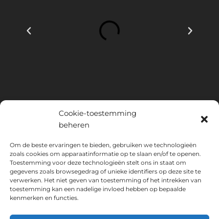
Cookie-toestemming
beheren
INSTITUTO HISPANICO DE MURCIA, SOCIEDAD LIMITADA is de
Om de beste ervaringen te bieden, gebruiken we technologieën
begunstigde van het Europees Fonds voor Regionale Ontwikkeling,
zoals cookies om apparaatinformatie op te slaan en/of te openen.
dat tot doel heeft het gebruik en de kwaliteit van informatie- en
Toestemming voor deze technologieën stelt ons in staat om
gegevens zoals browsegedrag of unieke identifiers op deze site te
communicatietechnologieën en hun toegankelijkheid te ontwikkelen,
verwerken. Het niet geven van toestemming of het intrekken van
en dankzij welke het de volgende oplossingen heeft
toestemming kan een nadelige invloed hebben op bepaalde
geïmplementeerd: online aanwezigheid via zijn Website. De huidige
kenmerken en functies.
maatregel vond plaats in 2020. Daartoe werd het ondersteund door
het TIC Cámaras-programma, door Cámara uit Murcia.