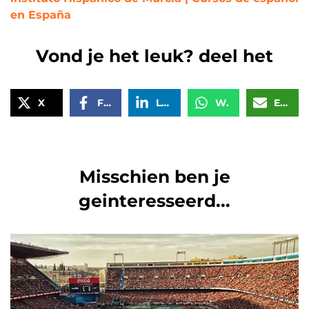
en España
Vond je het leuk? deel het
X
Facebook
LinkedIn
WhatsApp
Email
Misschien ben je
geinteresseerd...