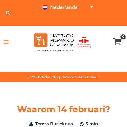
Nederlands
ONLINE TESTEN
PRIJSCALCULATOR
IHM
-
Officile Blog
-
Waarom 14 februari?
Waarom 14 februari?
Tereza Ruzickova
3 min