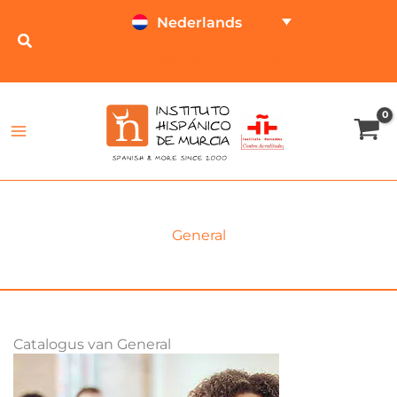
Ga
Nederlands
naar
de
ONLINE TESTEN
PRIJSCALCULATOR
inhoud
General
Catalogus van General