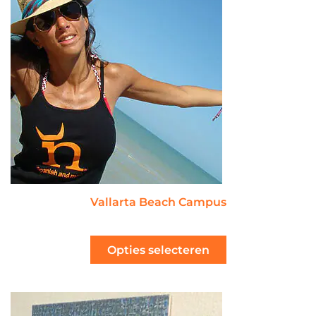
Vallarta Beach Campus
Opties selecteren
Prijsklasse:
Dit
157,00 €