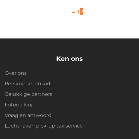
←
1
2
Ken ons
Over ons
Persknipsel en radio
Gelukkige partners
Fotogallerij
Vraag en antwoord
Luchthaven pick-up taxiservice