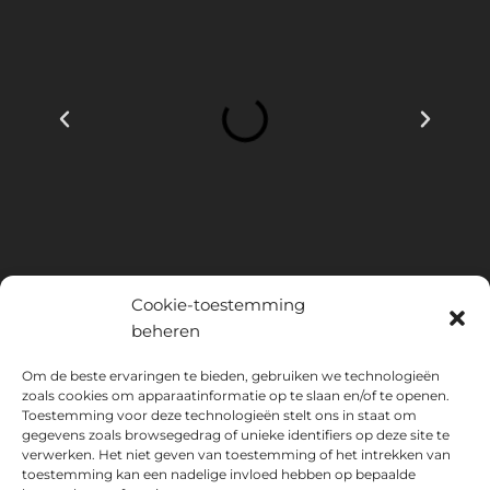
Cookie-toestemming
beheren
INSTITUTO HISPANICO DE MURCIA, SOCIEDAD LIMITADA is de
Om de beste ervaringen te bieden, gebruiken we technologieën
begunstigde van het Europees Fonds voor Regionale Ontwikkeling,
zoals cookies om apparaatinformatie op te slaan en/of te openen.
dat tot doel heeft het gebruik en de kwaliteit van informatie- en
Toestemming voor deze technologieën stelt ons in staat om
gegevens zoals browsegedrag of unieke identifiers op deze site te
communicatietechnologieën en hun toegankelijkheid te ontwikkelen,
verwerken. Het niet geven van toestemming of het intrekken van
en dankzij welke het de volgende oplossingen heeft
toestemming kan een nadelige invloed hebben op bepaalde
geïmplementeerd: online aanwezigheid via zijn Website. De huidige