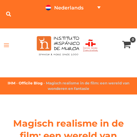
Nederlands
ONLINE TESTEN
PRIJSCALCULATOR
IHM
-
Officile Blog
-
Magisch realisme in de film: een wereld van
wonderen en fantasie
Magisch realisme in de
film: een wereld van