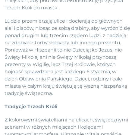
miejskich, aby podziwiać rekonstrukcję przybycia
Trzech Króli do miasta.
Ludzie przemierzają ulice i docierają do głównych
alei i placów, niosąc ze sobą drabiny, aby wyróżnić się
ponad drugim lub trzecim rzędem ludzi, z nadzieją
na zdobycie torby słodyczy lub innego prezentu.
Ponieważ w Hiszpanii to nie Dzieciątko Jezus, nie
Święty Mikołaj ani nie Święty Mikołaj przynoszą
prezenty w Wigilię, lecz Trzej Królowie, których
hojność sprawdzana jest każdego 6 stycznia, w
dzień Objawienia Pańskiego. Dzieci, rodziny i całe
miasta w całym kraju świętują tę ważną hiszpańską
tradycję świąteczną.
Tradycje Trzech Króli
Z kolorowymi światełkami na ulicach, świątecznymi
scenami w różnych miejscach i kolędami
tworzącymi atmosferę, Hiszpanie witają przyjście