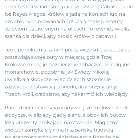
Trzech Króli w radosnej paradzie zwaną Cabalgata de
los Reyes Magos. Królowie jadą na koniach lub na
ozdobionych rydwanach i rzucają małe prezenty
dzieciom ustawionym na ulicach. To również wielka
szansa dla dzieci, aby prosić Królów o zabawki.
Tego popołudnia, zanim pójdą wcześnie spać, dzieci
zostawiają swoje buty w miejscu, gdzie Trzej
Królowie mogą je bezpiecznie zobaczyć. Te religijne
monarchowie, podobnie jak Święty Mikołaj,
uwielbiają słodycze, więc dzieci hiszpańskie
zazwyczaj zostawiają cukierki, aby przyciągnąć
Trzech Króli, oraz siano, aby nakarmić ich wielbłądy.
Rano dzieci z radością odkrywają, że Królowie zjedli
słodycze, wielbłądy zjadły siano, a obok ich butów
leżą prezenty czekające na otwarcie. Magiczny
wieczór zamyka się inną hiszpańską tradycją
świąteczną: typowym śniadaniem z Roscón de