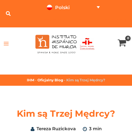
Polski
TESTUJ ONLINE
KALKULATOR CEN
IHM
-
Oficjalny Blog
-
Kim są Trzej Mędrcy?
Kim są Trzej Mędrcy?
Tereza Ruzickova
3 min