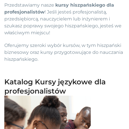
Przedstawiamy nasze
kursy hiszpańskiego dla
profesjonalistów
! Jeśli jesteś profesjonalistą,
przedsiębiorcą, nauczycielem lub inżynierem i
szukasz poprawy swojego hiszpańskiego, jesteś we
właściwym miejscu!
Oferujemy szeroki wybór kursów, w tym hiszpański
biznesowy oraz kursy przygotowujące do nauczania
hiszpańskiego.
Katalog Kursy językowe dla
profesjonalistów
Pierwotna
Aktualna
Ten
cena
cena
produkt
wynosiła:
wynosi:
ma
630,00 €.
575,00 €.
wiele
wariantów.