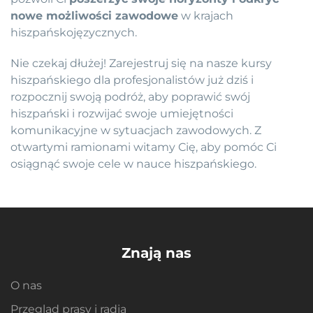
nowe możliwości zawodowe
w krajach
hiszpańskojęzycznych.
Nie czekaj dłużej! Zarejestruj się na nasze kursy
hiszpańskiego dla profesjonalistów już dziś i
rozpocznij swoją podróż, aby poprawić swój
hiszpański i rozwijać swoje umiejętności
komunikacyjne w sytuacjach zawodowych. Z
otwartymi ramionami witamy Cię, aby pomóc Ci
osiągnąć swoje cele w nauce hiszpańskiego.
Znają nas
O nas
Przegląd prasy i radia