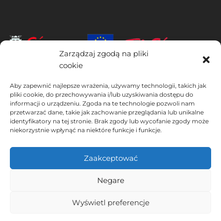
Zarządzaj zgodą na pliki
cookie
INSTITUTO HISPANICO DE MURCIA, SOCIEDAD LIMITADA jest
Aby zapewnić najlepsze wrażenia, używamy technologii, takich jak
beneficjentem Europejskiego Funduszu Rozwoju Regionalnego,
pliki cookie, do przechowywania i/lub uzyskiwania dostępu do
którego celem jest rozwój wykorzystania i jakości technologii
informacji o urządzeniu. Zgoda na te technologie pozwoli nam
informacyjno-komunikacyjnych oraz ich dostępności, dzięki czemu
przetwarzać dane, takie jak zachowanie przeglądania lub unikalne
wdrożył następujące rozwiązania: obecność w Internecie poprzez
identyfikatory na tej stronie. Brak zgody lub wycofanie zgody może
swoją Stronie internetowej. Obecne działanie miało miejsce w 2020
niekorzystnie wpłynąć na niektóre funkcje i funkcje.
roku. W tym celu zostało wsparte przez program TIC Cámaras, przez
Cámara z Murcji.
Zaakceptować
Negare
Ostrzeżenie prawne
Polityka prywatności
Wyświetl preferencje
Warunki rezerwacji
Polityka plików cookie
Wyświetlanie jednego wyniku
Instituto Hispánico de Murcia © 2026