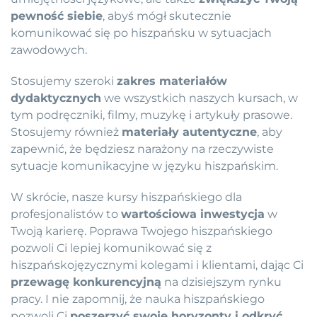
pewność siebie
, abyś mógł skutecznie
komunikować się po hiszpańsku w sytuacjach
zawodowych.
Stosujemy szeroki
zakres materiałów
dydaktycznych
we wszystkich naszych kursach, w
tym podręczniki, filmy, muzykę i artykuły prasowe.
Stosujemy również
materiały autentyczne
, aby
zapewnić, że będziesz narażony na rzeczywiste
sytuacje komunikacyjne w języku hiszpańskim.
W skrócie, nasze kursy hiszpańskiego dla
profesjonalistów to
wartościowa inwestycja
w
Twoją karierę. Poprawa Twojego hiszpańskiego
pozwoli Ci lepiej komunikować się z
hiszpańskojęzycznymi kolegami i klientami, dając Ci
przewagę konkurencyjną
na dzisiejszym rynku
pracy. I nie zapomnij, że nauka hiszpańskiego
pozwoli Ci
poszerzyć swoje horyzonty i odkryć