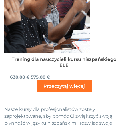
Opcje
można
wybrać
na
stronie
produktu
Trening dla nauczycieli kursu hiszpańskiego
ELE
630,00
€
575,00
€
Przeczytaj więcej
Nasze kursy dla profesjonalistów zostały
zaprojektowane, aby pomóc Ci zwiększyć swoją
płynność w języku hiszpańskim i rozwijać swoje