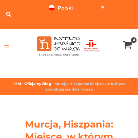
Polski
TESTUJ ONLINE
KALKULATOR CEN
IHM
-
Oficjalny Blog
-
Murcja, Hiszpania: Miejsce, w którym
spotykają się dwa morza
Murcja, Hiszpania:
Miejsce, w którym