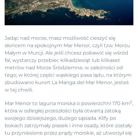
Jadąc nad morze, masz możliwość cieszyć się
słońcem na spokojnym Mar Menor, czyli tzw. Morzu
Małym w Murcji. Ale jeśli chcesz pobawić się wśród
fal, wystarczy przebiec kilkadziesiąt lub kilkaset
metrów nad Morze Śródziemne, w zależności od
tego, w której części wąskiego pasa lądu, na którym
zbudowano kurort La Manga del Mar Menor, jesteś
w tej chwili.
2
Mar Menor to laguna morska o powierzchni 170 km
,
która w odległej przeszłości była otwartą zatoką
swojego dzisiejszego, dużego sąsiada. Klify po
bokach zatrzymały piasek i inne osady, które zostały
tu przyniesione przez prądy morskie, aż utworzył się