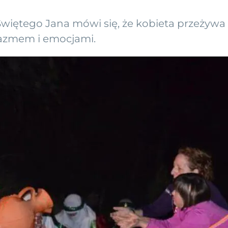
więtego Jana mówi się, że kobieta przeżywa d
jazmem i emocjami.