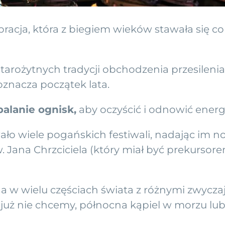
bracja, która z biegiem wieków stawała się c
tarożytnych tradycji obchodzenia przesilenia 
oznacza początek lata.
palanie ognisk,
aby oczyścić i odnowić energi
ło wiele pogańskich festiwali, nadając im no
. Jana Chrzciciela (który miał być prekursore
 w wielu częściach świata z różnymi zwyczaja
ch już nie chcemy, północna kąpiel w morzu l