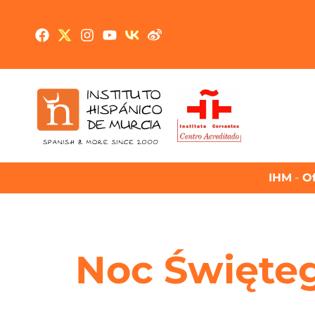
IHM
-
Of
Noc Święteg