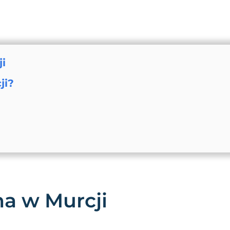
i
ji?
a w Murcji