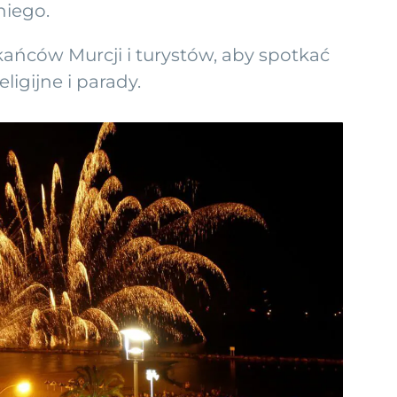
niego.
kańców Murcji i turystów, aby spotkać
ligijne i parady.