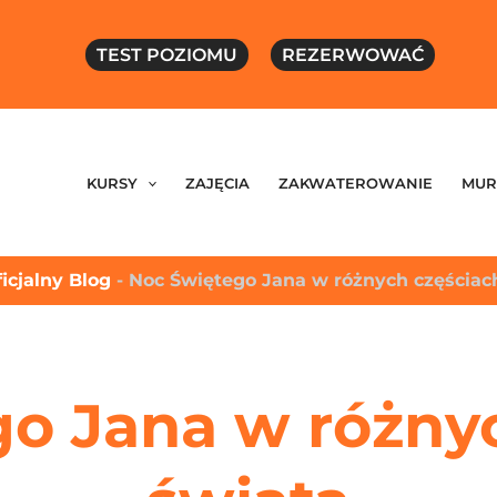
TEST POZIOMU
REZERWOWAĆ
KURSY
ZAJĘCIA
ZAKWATEROWANIE
MUR
icjalny Blog
-
Noc Świętego Jana w różnych częściac
o Jana w różny