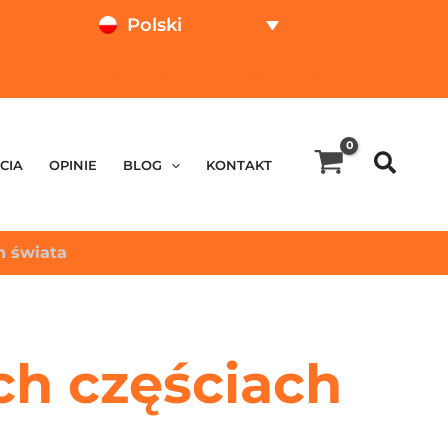
Polski
TESTUJ ONLINE
KALKULATOR CEN
CIA
OPINIE
BLOG
KONTAKT
h świata
ch częściach