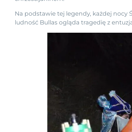
Na podstawie tej legendy, każdej nocy Ś
ludność Bullas ogląda tragedię z entuz