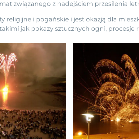
emat związanego z nadejściem przesilenia let
religijne i pogańskie i jest okazją dla miesz
takimi jak pokazy sztucznych ogni, procesje re