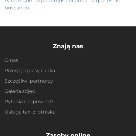
Parece que no podemos encontrar lo que estás
buscando.
Znają nas
O nas
Przegląd prasy i radia
Szczęśliwi partnerzy
Galeria zdjęć
Pytania i odpowiedzi
Usługa taxi z lotniska
Zasoby online