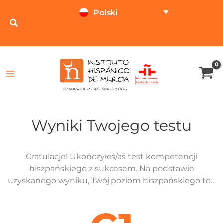
Przejdź
Polski
do
treści
TESTUJ ONLINE
KALKULATOR CEN
Wyniki Twojego testu
Gratulacje! Ukończyłeś/aś test kompetencji
hiszpańskiego z sukcesem. Na podstawie
uzyskanego wyniku, Twój poziom hiszpańskiego to…