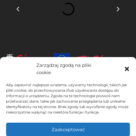
Zarządzaj zgodą na pliki
cookie
INSTITUTO HISPANICO DE MURCIA, SOCIEDAD LIMITADA jest
Aby zapewnić najlepsze wrażenia, używamy technologii, takich jak
beneficjentem Europejskiego Funduszu Rozwoju Regionalnego,
pliki cookie, do przechowywania i/lub uzyskiwania dostępu do
którego celem jest rozwój wykorzystania i jakości technologii
informacji o urządzeniu. Zgoda na te technologie pozwoli nam
informacyjno-komunikacyjnych oraz ich dostępności, dzięki czemu
przetwarzać dane, takie jak zachowanie przeglądania lub unikalne
wdrożył następujące rozwiązania: obecność w Internecie poprzez
identyfikatory na tej stronie. Brak zgody lub wycofanie zgody może
swoją Stronie internetowej. Obecne działanie miało miejsce w 2020
niekorzystnie wpłynąć na niektóre funkcje i funkcje.
roku. W tym celu zostało wsparte przez program TIC Cámaras, przez
Cámara z Murcji.
Zaakceptować