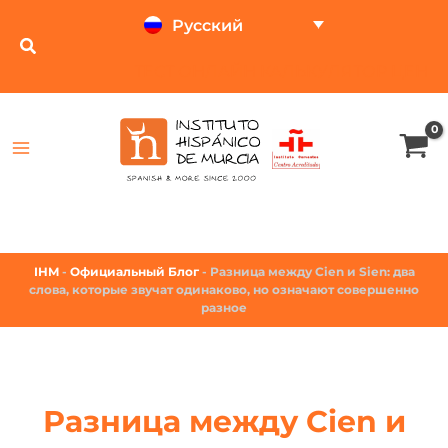
Русский
ТЕСТ ОНЛАЙН
КАЛЬКУЛЯТОР ЦЕН
IHM
-
Официальный Блог
-
Разница между Cien и Sien: два
слова, которые звучат одинаково, но означают совершенно
разное
Разница между Cien и