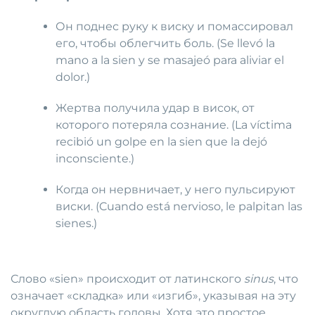
Он поднес руку к виску и помассировал
его, чтобы облегчить боль. (Se llevó la
mano a la sien y se masajeó para aliviar el
dolor.)
Жертва получила удар в висок, от
которого потеряла сознание. (La víctima
recibió un golpe en la sien que la dejó
inconsciente.)
Когда он нервничает, у него пульсируют
виски. (Cuando está nervioso, le palpitan las
sienes.)
Слово «sien» происходит от латинского
sinus
, что
означает «складка» или «изгиб», указывая на эту
округлую область головы. Хотя это простое