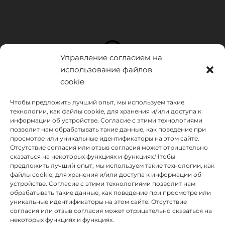
Управление согласием на
использование файлов
cookie
Чтобы предложить лучший опыт, мы используем такие
технологии, как файлы cookie, для хранения и/или доступа к
информации об устройстве. Согласие с этими технологиями
позволит нам обрабатывать такие данные, как поведение при
просмотре или уникальные идентификаторы на этом сайте.
Отсутствие согласия или отзыв согласия может отрицательно
сказаться на некоторых функциях и функциях.Чтобы
предложить лучший опыт, мы используем такие технологии, как
INSTITUTO HISPANICO DE MURCIA, SOCIEDAD LIMITADA был
файлы cookie, для хранения и/или доступа к информации об
бенефициаром Европейского фонда регионального развития,
устройстве. Согласие с этими технологиями позволит нам
целью которого является развитие использования и качества
обрабатывать такие данные, как поведение при просмотре или
информационных и коммуникационных технологий и их
уникальные идентификаторы на этом сайте. Отсутствие
доступности, и благодаря которому он внедрил следующие
согласия или отзыв согласия может отрицательно сказаться на
решения: присутствие в Интернете через его Веб-сайт.
некоторых функциях и функциях.