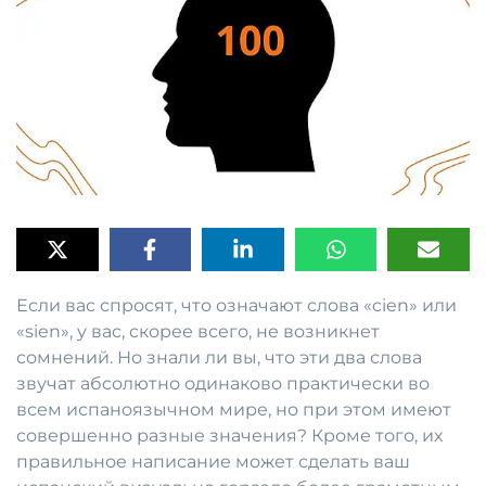
Если вас спросят, что означают слова «cien» или
«sien», у вас, скорее всего, не возникнет
сомнений. Но знали ли вы, что эти два слова
звучат абсолютно одинаково практически во
всем испаноязычном мире, но при этом имеют
совершенно разные значения? Кроме того, их
правильное написание может сделать ваш