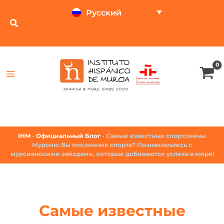
Русский
ТЕСТ ОНЛАЙН
КАЛЬКУЛЯТОР ЦЕН
IHM
-
Официальный Блог
-
Самые известные спортсмены
Мурсии: Вы поклонник спорта? Познакомьтесь с
мурсианскими звёздами, которые добиваются успеха в мире!
Самые известные