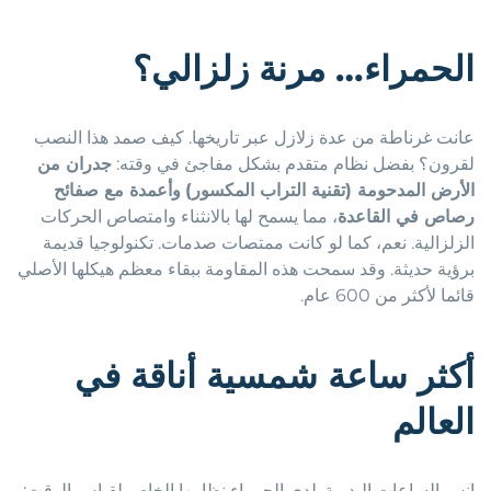
الحمراء… مرنة زلزالي؟
عانت غرناطة من عدة زلازل عبر تاريخها. كيف صمد هذا النصب
لقرون؟ بفضل نظام متقدم بشكل مفاجئ في وقته:
جدران من
الأرض المدحومة (تقنية التراب المكسور)
وأعمدة مع صفائح
رصاص في القاعدة
، مما يسمح لها بالانثناء وامتصاص الحركات
الزلزالية. نعم، كما لو كانت ممتصات صدمات. تكنولوجيا قديمة
برؤية حديثة. وقد سمحت هذه المقاومة ببقاء معظم هيكلها الأصلي
قائما لأكثر من 600 عام.
أكثر ساعة شمسية أناقة في
العالم
انس الساعات اليدوية. لدى الحمراء نظامها الخاص لقياس الوقت: