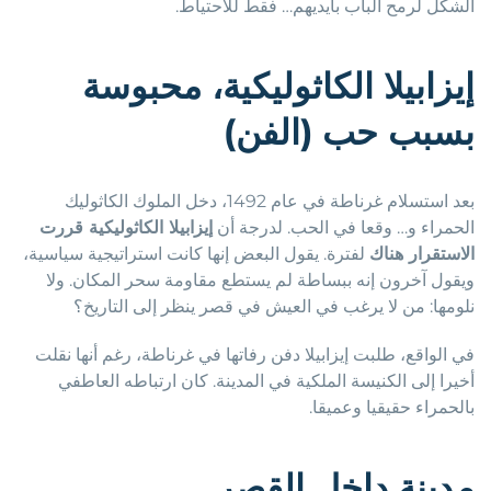
الشكل لرمح الباب بأيديهم… فقط للاحتياط.
إيزابيلا الكاثوليكية، محبوسة
بسبب حب (الفن)
بعد استسلام غرناطة في عام 1492، دخل الملوك الكاثوليك
الحمراء و… وقعا في الحب. لدرجة أن
إيزابيلا الكاثوليكية قررت
الاستقرار هناك
لفترة. يقول البعض إنها كانت استراتيجية سياسية،
ويقول آخرون إنه ببساطة لم يستطع مقاومة سحر المكان. ولا
نلومها: من لا يرغب في العيش في قصر ينظر إلى التاريخ؟
في الواقع، طلبت إيزابيلا دفن رفاتها في غرناطة، رغم أنها نقلت
أخيرا إلى الكنيسة الملكية في المدينة. كان ارتباطه العاطفي
بالحمراء حقيقيا وعميقا.
مدينة داخل القصر