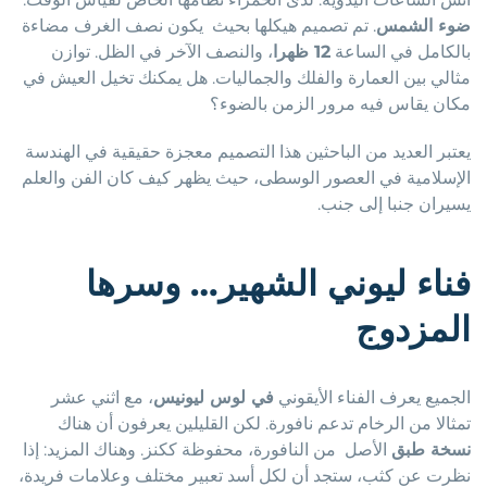
ضوء الشمس
. تم تصميم هيكلها بحيث يكون نصف الغرف مضاءة
بالكامل في الساعة
12 ظهرا
، والنصف الآخر في الظل. توازن
مثالي بين العمارة والفلك والجماليات. هل يمكنك تخيل العيش في
مكان يقاس فيه مرور الزمن بالضوء؟
يعتبر العديد من الباحثين هذا التصميم معجزة حقيقية في الهندسة
الإسلامية في العصور الوسطى، حيث يظهر كيف كان الفن والعلم
يسيران جنبا إلى جنب.
فناء ليوني الشهير… وسرها
المزدوج
الجميع يعرف الفناء الأيقوني
في لوس ليونيس
، مع اثني عشر
تمثالا من الرخام تدعم نافورة. لكن القليلين يعرفون أن هناك
نسخة طبق
الأصل من النافورة، محفوظة ككنز. وهناك المزيد: إذا
نظرت عن كثب، ستجد أن لكل أسد تعبير مختلف وعلامات فريدة،