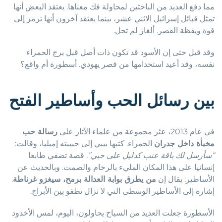
مما دفع العديد من الباحثين لمحاولة فك معناها. يعتقد البعض أنها
تمثل قبائل إسرائيل الاثني عشر، بينما يعتقد آخرون أنها ترمز إلى
قوة ويقظة القصر. ألغاز لم تحل.
وقد قيل حتى إن الأسود قد تكون ذات أصل قبل برج الحمراء
نفسه، وقد أعيد استخدامها من قصر يهودي. أسطورة أم واقع؟
بين رسائل الحب وأساطير الفتح
في عام 2013، عثر مجموعة من علماء الآثار على
رسالة حب
مخبأة داخل جدران
الحمراء. كتبها بيبي إلى حبيبته إميليا، وقالت:
“سأرسل لك باقة عنب كدليل على حبي”.
قصة تضفي طابعا
إنسانيا على هذا المكان المليء بالرخام والصمت. وبالحديث عن
الأساطير: يقال إن
من يطرق بوابة العدالة برمح، سيغزو غرناطة
.
إشارة إلى الأساطير الوسطى التي لا تزال تطفو بين الأبراج.
الأسطورة جعلت العديد من السياح يحاولون، اليوم، لمس الأخدود