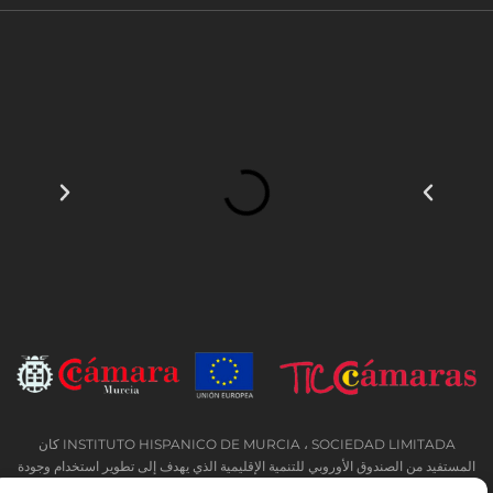
INSTITUTO HISPANICO DE MURCIA ، SOCIEDAD LIMITADA كان
المستفيد من الصندوق الأوروبي للتنمية الإقليمية الذي يهدف إلى تطوير استخدام وجودة
تكنولوجيا المعلومات والاتصالات وإمكانية الوصول إليها ، وبفضل ذلك نفذت الحلول