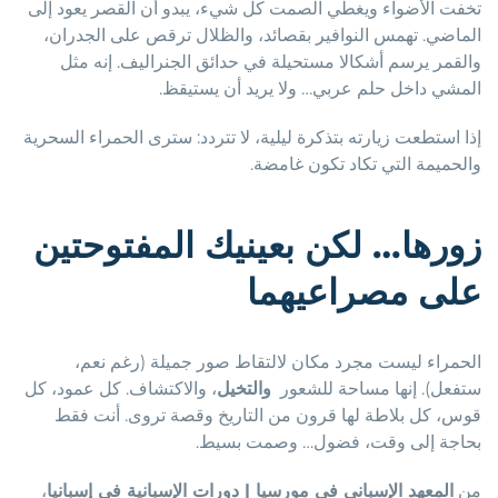
تخفت الأضواء ويغطي الصمت كل شيء، يبدو أن القصر يعود إلى
الماضي. تهمس النوافير بقصائد، والظلال ترقص على الجدران،
والقمر يرسم أشكالا مستحيلة في حدائق الجنراليف. إنه مثل
المشي داخل حلم عربي… ولا يريد أن يستيقظ.
إذا استطعت زيارته بتذكرة ليلية، لا تتردد: سترى الحمراء السحرية
والحميمة التي تكاد تكون غامضة.
زورها… لكن بعينيك المفتوحتين
على مصراعيهما
الحمراء ليست مجرد مكان لالتقاط صور جميلة (رغم نعم،
ستفعل). إنها مساحة للشعور
والتخيل
، والاكتشاف. كل عمود، كل
قوس، كل بلاطة لها قرون من التاريخ وقصة تروى. أنت فقط
بحاجة إلى وقت، فضول… وصمت بسيط.
من
المعهد الإسباني في مورسيا | دورات الإسبانية في إسبانيا
،