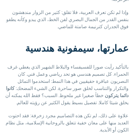
وإذا لم تكن تعرف العربية، فلا تقلق: كثير من الزوار مندهشون
بنفس القدر من الجمال البصري لفن الخط، الذي يبدو وكأنه يطفو
فوق الجدران كترنيمة صامتة للماضي.
عمارتها، سيمفونية هندسية
بالتأكيد رأيت صورا للفسيفساء والبلاط الشهير الذي يغطي غرف
الحمراء. كل تصميم هندسي هو تحد رياضي وعمل فني. كان
النصريون عباقرة حقيقيين في هذا النمط: استخدموا التماثل
والتكرار والتناسب لخلق صور ساحرة. لكن الشيء المضحك:
كانوا
دائما يتركون
خطأ صغيرا غير ملحوظ. السبب؟ فقط الله يمكنه أن
يخلق شيئا كاملا. تفصيل بسيط يقول الكثير عن رؤيته للعالم.
علاوة على ذلك، لم تكن هذه التصاميم مجرد زخرفة: فقد احتوت
العديد منها على معان خفية تتعلق بالروحانية الإسلامية، مثل نظام
الكون أو الأبدية.