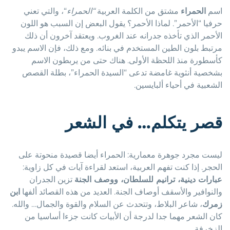
اسم
الحمراء
مشتق من الكلمة العربية
“الحمراء
“، والتي تعني
حرفيا “الأحمر”. لماذا الأحمر؟ يقول البعض إن السبب هو اللون
الأحمر الذي تأخذه جدرانه عند الغروب. ويعتقد آخرون أن ذلك
مرتبط بلون الطين المستخدم في بنائه. ومع ذلك، فإن الاسم يبدو
كأسطورة منذ اللحظة الأولى. هناك حتى من يربطون الاسم
بشخصية أنثوية غامضة تدعى “السيدة الحمراء”، بطلة القصص
الشعبية في أحياء ألبايسين.
قصر يتكلم… في الشعر
ليست مجرد جوهرة معمارية: الحمراء أيضا قصيدة منحوتة على
الحجر. إذا كنت تفهم العربية، استعد لقراءة آيات في كل زاوية:
عبارات دينية، ترانيم للسلطان، ووصف الجنة
تزين الجدران
والنوافير والأسقف أوصاف الجنة. العديد من هذه القصائد ألفها
ابن
زمرك
، شاعر البلاط، وتتحدث عن السلام والقوة والجمال… والله.
كان الشعر مهما جدا لدرجة أن الأبيات كانت جزءا أساسيا من
الزخرفة.